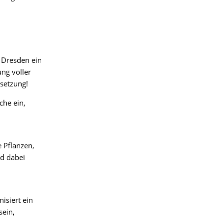
U Dresden ein
ng voller
setzung!
che ein,
!
 Pflanzen,
nd dabei
isiert ein
sein,