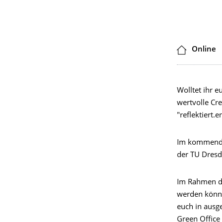
Locatio
Online
Wolltet ihr e
wertvolle Cr
"reflektiert.e
Im kommenden
der TU Dresd
Im Rahmen der
werden könnt 
euch in ausg
Green Office 