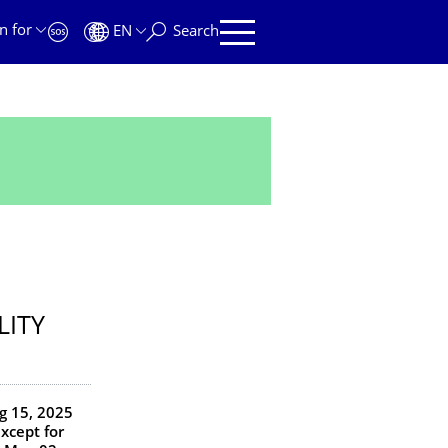
n for
EN
Search
LITY
g 15, 2025
xcept for