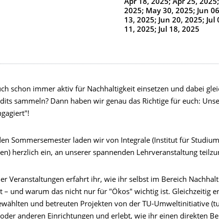
Apr 18, 2025; Apr 25, 2025
2025; May 30, 2025; Jun 06
13, 2025; Jun 20, 2025; Jul 
11, 2025; Jul 18, 2025
n
uch schon immer aktiv für Nachhaltigkeit einsetzen und dabei glei
edits sammeln? Dann haben wir genau das Richtige für euch: Uns
ngagiert"!
 Sommersemester laden wir von Integrale (Institut für Studiu
en) herzlich ein, an unserer spannenden Lehrveranstaltung teil
 Veranstaltungen erfahrt ihr, wie ihr selbst im Bereich Nachhalti
– und warum das nicht nur für "Ökos" wichtig ist. Gleichzeitig en
ewählten und betreuten Projekten von der TU-Umweltinitiative (t
oder anderen Einrichtungen und erlebt, wie ihr einen direkten Be