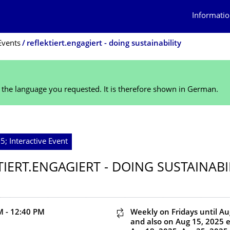
Informatio
Events
reflektiert.engagiert - doing sustainability
n the language you requested. It is therefore shown in German.
5; Interactive Event
TIERT.ENGAGIERT - DOING SUSTAINABI
d end time
M - 12:40 PM
This event is recurring
Weekly on Fridays
until Au
and also on Aug 15, 2025
e