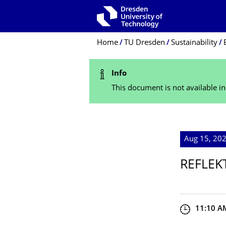
Skip to main navigation
Skip to search
Skip to content
Breadcrumb Menu
Home
TU Dresden
Sustainability
Status Message
Info
This document is not available i
Aug 15, 202
REFLEK
Start an
11:10 A