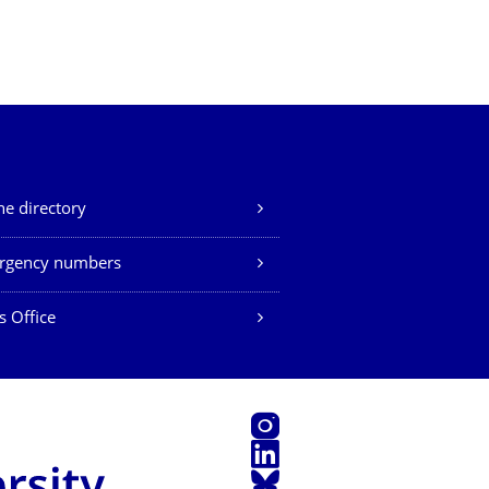
e directory
rgency numbers
s Office
Instagram
LinkedIn
Bluesky