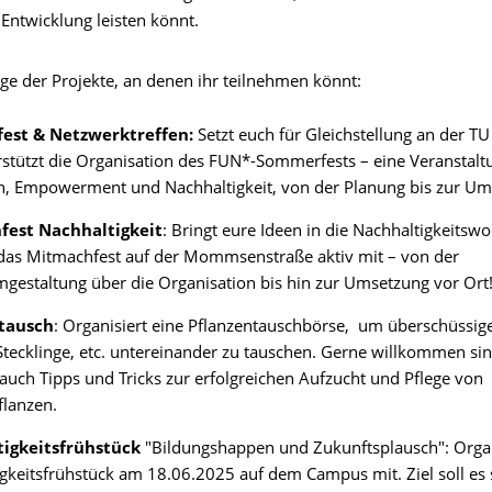
Entwicklung leisten könnt.
ige der Projekte, an denen ihr teilnehmen könnt:
est & Netzwerktreffen:
Setzt euch für Gleichstellung an der T
stützt die Organisation des FUN*-Sommerfests – eine Veranstaltu
h, Empowerment und Nachhaltigkeit, von der Planung bis zur Um
est Nachhaltigkeit
: Bringt eure Ideen in die Nachhaltigkeitswo
 das Mitmachfest auf der Mommsenstraße aktiv mit – von der
estaltung über die Organisation bis hin zur Umsetzung vor Ort
tausch
: Organisiert eine Pflanzentauschbörse, um überschüssige
Stecklinge, etc. untereinander zu tauschen. Gerne willkommen si
 auch Tipps und Tricks zur erfolgreichen Aufzucht und Pflege von
lanzen.
igkeitsfrühstück
"Bildungshappen und Zukunftsplausch": Organ
gkeitsfrühstück am 18.06.2025 auf dem Campus mit. Ziel soll es 