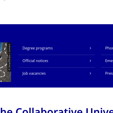
Our Services
© Smarterpix / tomert
Degree programs
Phon
Official notices
Eme
Job vacancies
Pres