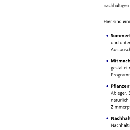
nachhaltigen 
Hier sind ein
Sommerf
und unter
Austausc
Mitmachf
gestaltet
Programmg
Pflanzen
Ableger, 
natürlich
Zimmerpf
Nachhalt
Nachhalti