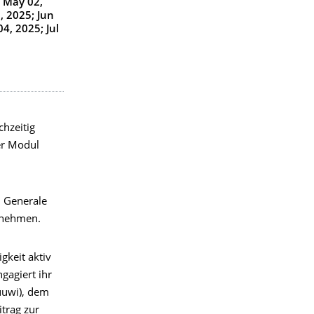
; May 02,
, 2025; Jun
04, 2025; Jul
chzeitig
er Modul
m Generale
zunehmen.
gkeit aktiv
gagiert ihr
uuwi), dem
itrag zur