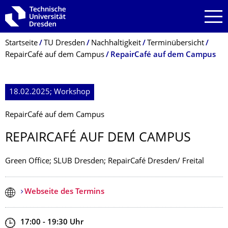
Zur Hauptnavigation springen
Zur Suche springen
Zum Inhalt springen
Breadcrumb-Menü
Startseite
TU Dresden
Nachhaltigkeit
Terminübersicht
RepairCafé auf dem Campus
RepairCafé auf dem Campus
18.02.2025; Workshop
RepairCafé auf dem Campus
REPAIRCAFÉ AUF DEM CAMPUS
Green Office; SLUB Dresden; RepairCafé Dresden/ Freital
Webseite des Termins
Zeit
17:00 - 19:30
Uhr