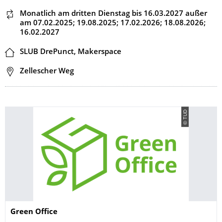
Dieser Termin wiederholt sich
Monatlich am dritten Dienstag
bis 16.03.2027
außer
am 07.02.2025; 19.08.2025; 17.02.2026; 18.08.2026;
16.02.2027
Ort
SLUB DrePunct, Makerspace
Adresse
Zellescher Weg
© TUD
Name
Green Office