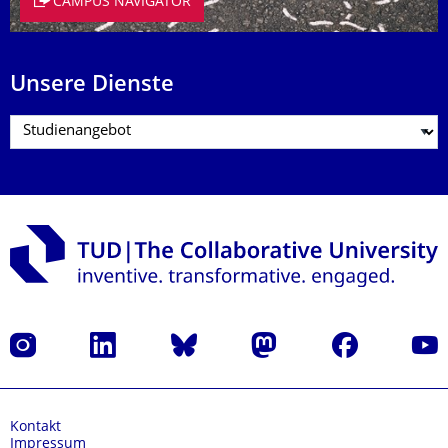
CAMPUS NAVIGATOR
Unsere Dienste
Instagram
LinkedIn
Bluesky
Mastodon
Facebook
Yout
Kontakt
Impressum