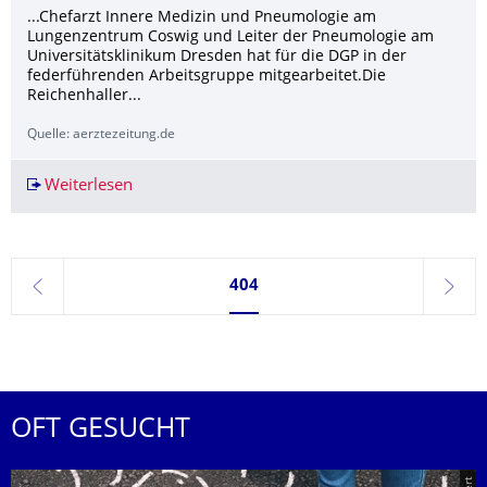
...Chefarzt Innere Medizin und Pneumologie am
Lungenzentrum Coswig und Leiter der Pneumologie am
Universitätsklinikum Dresden hat für die DGP in der
federführenden Arbeitsgruppe mitgearbeitet.Die
Reichenhaller...
Quelle: aerztezeitung.de
Weiterlesen
Leitlinie zur Begutachtung berufsbedingter At
Seite 404, aktuell ausgewählt
404
zurück
weite
OFT GESUCHT