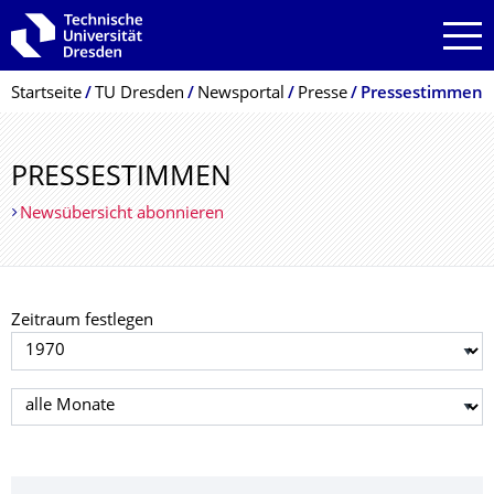
Zur Hauptnavigation springen
Zur Suche springen
Zum Inhalt springen
Breadcrumb-Menü
Startseite
TU Dresden
Newsportal
Presse
Pressestimmen
PRESSESTIMMEN
Newsübersicht abonnieren
Zeitraum festlegen
Jahr auswählen
Monat auswählen