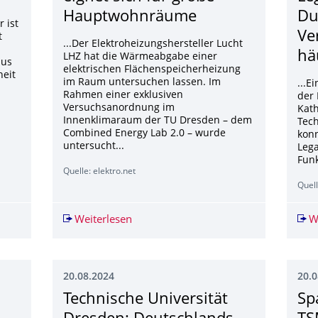
Hauptwohnräume
Du
r ist
Ve
t
...Der Elektroheizungshersteller Lucht
hä
LHZ hat die Wärmeabgabe einer
ius
elektrischen Flächenspeicherheizung
heit
im Raum untersuchen lassen. Im
...E
Rahmen einer exklusiven
der 
Versuchsanordnung im
Kath
Innenklimaraum der TU Dresden – dem
Tech
Combined Energy Lab 2.0 – wurde
konn
untersucht...
Lega
Funk
Quelle: elektro.net
Quell
che Tätigkeit massiv unterstützen“
Weiterlesen
Elektrische Flächenspeicherheizung 
W
20.08.2024
20.0
Technische Universität
Sp