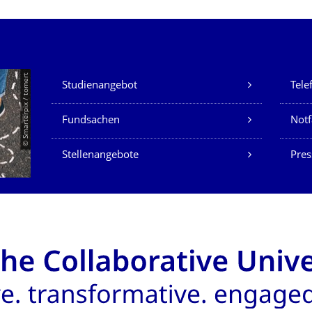
Unsere Dienste
© Smarterpix / tomert
Studienangebot
Tele
Fundsachen
Notf
Stellenangebote
Pres