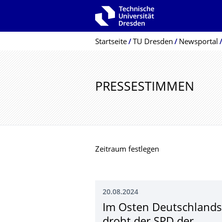
Zur Hauptnavigation springen
Zur Suche springen
Zum Inhalt springen
Breadcrumb-Menü
Startseite
TU Dresden
Newsportal
PRESSESTIMMEN
Zeitraum festlegen
20.08.2024
Im Osten Deutschlands