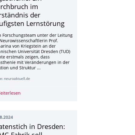
rchbruch im
rständnis der
ufigsten Lernstörung
in Forschungsteam unter der Leitung
Neurowissenschaftlerin Prof.
arina von Kriegstein an der
nischen Universität Dresden (TUD)
te erstmals zeigen, dass
sthenie mit Veränderungen in der
tion und Struktur ...
e: neuroaktuell.de
eignet sich für große Hauptwohnräume
eiterlesen
Funktionsstörung des Thalamus bei Legasthenie: Ein D
8.2024
atenstich in Dresden: