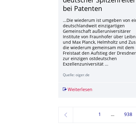
deutscher Spitzenreiter
bei Patenten
...Die wiederum ist umgeben von ei
deutschlandweit einzigartigen
Gemeinschaft außeruniversitärer
Institute von Fraunhofer über Leibn
und Max Planck, Helmholtz und Zus
die wiederum gemeinsam mit dem
Freistaat den Aufstieg der Dresdne
zur einzigen ostdeutschen
Exzellenzuniversität ...
Quelle: oiger.de
Weiterlesen
TU Dresden bleibt de
1
938
zurück