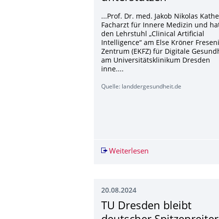
...Prof. Dr. med. Jakob Nikolas Kathe
Facharzt für Innere Medizin und ha
den Lehrstuhl „Clinical Artificial
Intelligence“ am Else Kröner Fresen
Zentrum (EKFZ) für Digitale Gesund
am Universitätsklinikum Dresden
inne....
Quelle: landdergesundheit.de
Weiterlesen
„KI könnte die ärztli
20.08.2024
TU Dresden bleibt