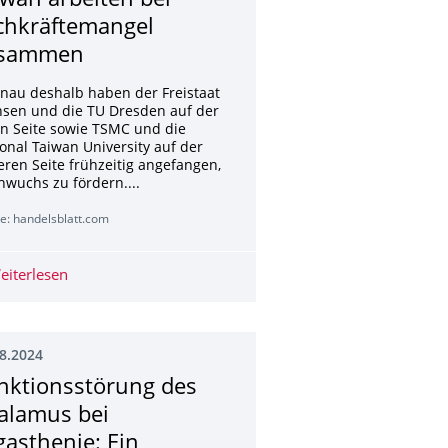
iwan arbeiten bei
chkräftemangel
sammen
enau deshalb haben der Freistaat
hsen und die TU Dresden auf der
n Seite sowie TSMC und die
onal Taiwan University auf der
ren Seite frühzeitig angefangen,
wuchs zu fördern....
e: handelsblatt.com
 Sachen AI Act jetzt beachten
eiterlesen
Halbleiter: Sachsen und Taiwan arbeiten bei Fachkrä
8.2024
nktionsstörung des
alamus bei
gasthenie: Ein