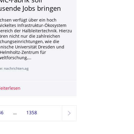
MC-Fabrik soll
usende Jobs bringen
achsen verfügt über ein hoch
ickeltes Infrastruktur-Ökosystem
ereich der Halbleitertechnik. Hierzu
ren nicht nur die zahlreichen
chungseinrichtungen, wie die
nische Universität Dresden und
 Helmholtz-Zentrum für
ltforschung,...
e: nachrichten.ag
chlands Patent-Spitzenreiter in Forschung
eiterlesen
Spatenstich in Dresden: TSMC-Fabrik soll Tausende Job
46
1358
weiter