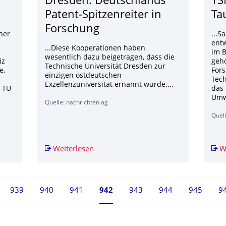
Dresden: Deutschlands
TS
Patent-Spitzenreiter in
Ta
Forschung
ner
...S
entw
...Diese Kooperationen haben
im B
wesentlich dazu beigetragen, dass die
iz
gehö
Technische Universität Dresden zur
e,
Fors
einzigen ostdeutschen
Tech
Exzellenzuniversität ernannt wurde....
r TU
das
Umwe
Quelle: nachrichten.ag
Quell
utscher Spitzenreiter bei Patenten
Weiterlesen
Technische Universität Dresden: Deuts
W
939
940
941
Seite 942, aktuell ausgewählt
942
943
944
945
9