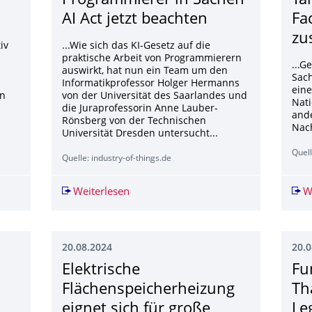
Programmierer in Sachen
Ta
AI Act jetzt beachten
Fa
zu
iv
...Wie sich das KI-Gesetz auf die
praktische Arbeit von Programmierern
...G
auswirkt, hat nun ein Team um den
Sac
Informatikprofessor Holger Hermanns
eine
in
von der Universität des Saarlandes und
Nati
die Juraprofessorin Anne Lauber-
ande
Rönsberg von der Technischen
Nach
Universität Dresden untersucht...
Quell
Quelle: industry-of-things.de
ds droht der SPD der Untergang
Weiterlesen
Klartext Das müssen Programmierer in
W
20.08.2024
20.0
Elektrische
Fu
Flächenspeicher­heizung
Th
eignet sich für große
Le