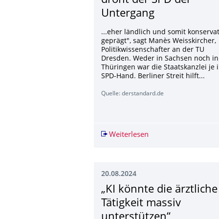
droht der SPD der
Untergang
...eher ländlich und somit konservat
geprägt", sagt Manès Weisskircher,
Politikwissenschafter an der TU
Dresden. Weder in Sachsen noch in
Thüringen war die Staatskanzlei je 
SPD-Hand. Berliner Streit hilft...
Quelle: derstandard.de
Weiterlesen
Im Osten Deutschlan
20.08.2024
„KI könnte die ärztliche
Tätigkeit massiv
unterstützen“