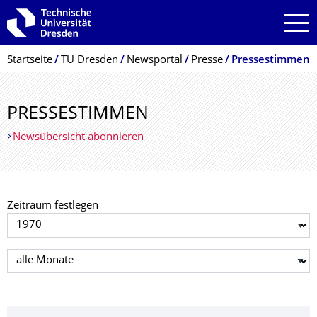
Zur Hauptnavigation springen
Zur Suche springen
Zum Inhalt springen
Breadcrumb-Menü
Startseite
TU Dresden
Newsportal
Presse
Pressestimmen
PRESSESTIMMEN
Newsübersicht abonnieren
Zeitraum festlegen
Jahr auswählen
Monat auswählen