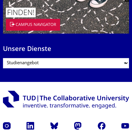
FINDEN!
CAMPUS NAVIGATOR
Unsere Dienste
Instagram
LinkedIn
Bluesky
Mastodon
Facebook
Yout