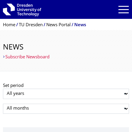
Skip to main navigation
Skip to search
Skip to content
Breadcrumb Menu
Home
TU Dresden
News Portal
News
NEWS
Subscribe Newsboard
Set period
Select year
Select month