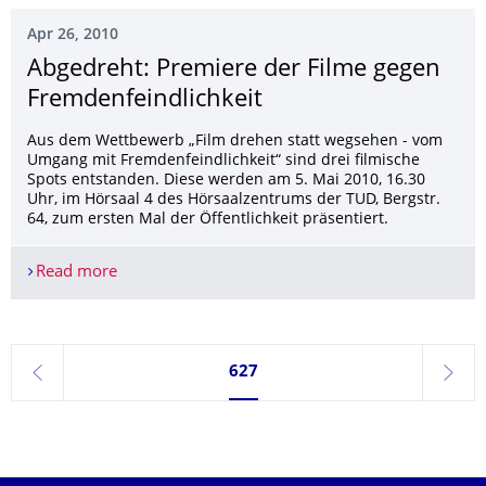
Apr 26, 2010
Abgedreht: Premiere der Filme gegen
Fremdenfeindlich­keit
Aus dem Wettbewerb „Film drehen statt wegsehen - vom
Umgang mit Fremdenfeindlichkeit“ sind drei filmische
Spots entstanden. Diese werden am 5. Mai 2010, 16.30
Uhr, im Hörsaal 4 des Hörsaalzentrums der TUD, Bergstr.
64, zum ersten Mal der Öffentlichkeit präsentiert.
Read more
Abgedreht: Premiere der Filme gegen Fremdenfei
Currently on page 627
627
previous
next