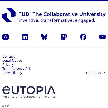
Instagram
LinkedIn
Bluesky
Mastodon
Facebook
YouT
Contact
Legal Notice
Privacy
Transparency Act
Go to top
Accessibility