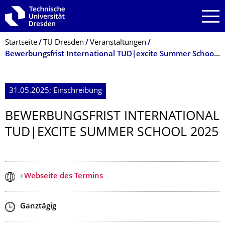
Zur Hauptnavigation springen
Zur Suche springen
Zum Inhalt springen
Breadcrumb-Menü
Startseite
TU Dresden
Veranstaltungen
Bewerbungsfrist International TUD|excite Summer School 2025
31.05.2025; Einschreibung
BEWERBUNGSFRIST INTERNATIONAL
TUD|EXCITE SUMMER SCHOOL 2025
Webseite des Termins
Zeit
Ganztägig