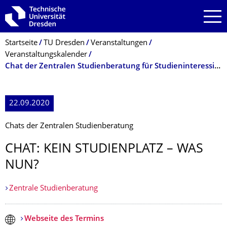
Zur Hauptnavigation springen
Zur Suche springen
Zum Inhalt springen
Breadcrumb-Menü
Startseite
TU Dresden
Veranstaltungen
Veranstaltungskalender
Chat der Zentralen Studienberatung für Studieninteressierte: Kein Studienplatz – was nun?
22.09.2020
Chats der Zentralen Studienberatung
CHAT: KEIN STUDIENPLATZ – WAS
NUN?
Zentrale Studienberatung
Webseite des Termins