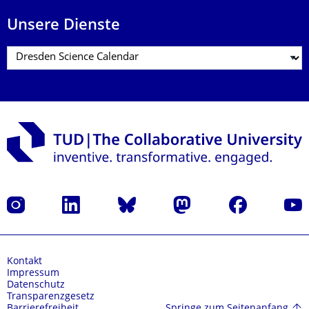
Unsere Dienste
Instagram
LinkedIn
Bluesky
Mastodon
Facebook
Yout
Kontakt
Impressum
Datenschutz
Transparenzgesetz
Springe zum Seitenanfang
Barrierefreiheit