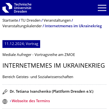
Zur Hauptnavigation springen
Zur Suche springen
Zum Inhalt springen
Breadcrumb-Menü
Startseite
TU Dresden
Veranstaltungen
Veranstaltungskalender
Internetmemes im Ukrainekrieg
11.12.2024; Vortrag
Mediale Aufreger - Vortragsreihe am ZMOE
INTERNETMEMES IM UKRAINEKRIEG
Bereich Geistes- und Sozialwissenschaften
Redner
Dr. Tetiana Ivanchenko (Plattform Dresden e.V.)
Webseite des Termins