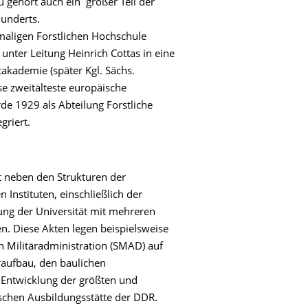
 gehört auch ein großer Teil der
underts.
emaligen Forstlichen Hochschule
 unter Leitung Heinrich Cottas in eine
takademie (später Kgl. Sächs.
se zweitälteste europäische
rde 1929 als Abteilung Forstliche
griert.
t neben den Strukturen der
n Instituten, einschließlich der
ung der Universität mit mehreren
n. Diese Akten legen beispielsweise
n Militäradministration (SMAD) auf
aufbau, den baulichen
 Entwicklung der größten und
schen Ausbildungsstätte der DDR.