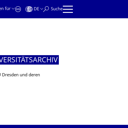
en für
DE
Suche
VERSITÄTSAR­CHIV
TU Dresden und deren
VERSITÄTSARCHIV