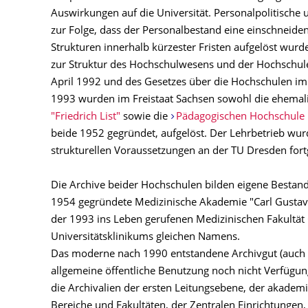
Auswirkungen auf die Universität. Personalpolitische 
zur Folge, dass der Personalbestand eine einschneide
Strukturen innerhalb kürzester Fristen aufgelöst wur
zur Struktur des Hochschulwesens und der Hochschule
April 1992 und des Gesetzes über die Hochschulen im
1993 wurden im Freistaat Sachsen sowohl die ehemal
"Friedrich List"
sowie die
Pädagogischen Hochschule 
beide 1952 gegründet, aufgelöst. Der Lehrbetrieb wur
strukturellen Voraussetzungen an der TU Dresden fort
Die Archive beider Hochschulen bilden eigene Bestand
1954 gegründete Medizinische Akademie "Carl Gustav 
der 1993 ins Leben gerufenen Medizinischen Fakultät
Universitätsklinikums gleichen Namens.
Das moderne nach 1990 entstandene Archivgut (auch di
allgemeine öffentliche Benutzung noch nicht Verfügu
die Archivalien der ersten Leitungsebene, der akadem
Bereiche und Fakultäten, der Zentralen Einrichtungen,