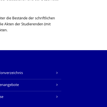
er die Bestände der schriftlichen
die Akten der Studierenden (mit
kten.
fonverzeichnis
lenangebote
se