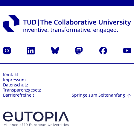
Instagram
LinkedIn
Bluesky
Mastodon
Facebook
Yout
Kontakt
Impressum
Datenschutz
Transparenzgesetz
Springe zum Seitenanfang
Barrierefreiheit