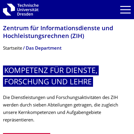
Zur Hauptnavigation springen
Zur Suche springen
Zum Inhalt springen
Zentrum für Informations­dienste und
Hochleistungs­rechnen (ZIH)
Breadcrumb-Menü
Startseite
Das Department
KOMPETENZ FÜR DIENSTE,
FORSCHUNG UND LEHRE
Die Dienstleistungen und Forschungsaktivitäten des ZIH
werden durch sieben Abteilungen getragen, die zugleich
unsere Kernkompetenzen und Aufgabengebiete
repräsentieren.