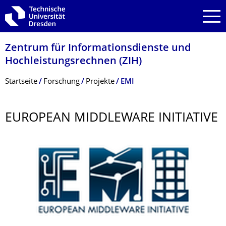
Zur Hauptnavigation springen
Zur Suche springen
Zum Inhalt springen
Zentrum für Informations­dienste und
Hochleistungs­rechnen (ZIH)
Breadcrumb-Menü
Startseite
Forschung
Projekte
EMI
EUROPEAN MIDDLEWARE INITIATIVE