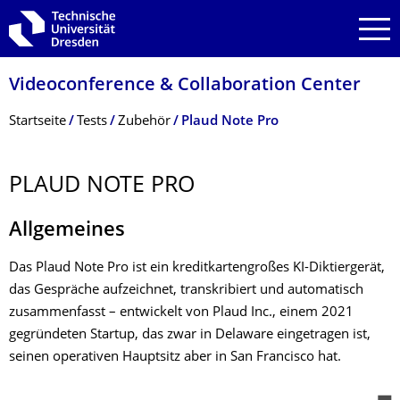
Zur Hauptnavigation springen
Zur Suche springen
Zum Inhalt springen
Videoconference & Collaboration Center
Breadcrumb-Menü
Startseite
Tests
Zubehör
Plaud Note Pro
PLAUD NOTE PRO
Allgemeines
Das Plaud Note Pro ist ein kreditkartengroßes KI-Diktiergerät,
das Gespräche aufzeichnet, transkribiert und automatisch
zusammenfasst – entwickelt von Plaud Inc., einem 2021
gegründeten Startup, das zwar in Delaware eingetragen ist,
seinen operativen Hauptsitz aber in San Francisco hat.