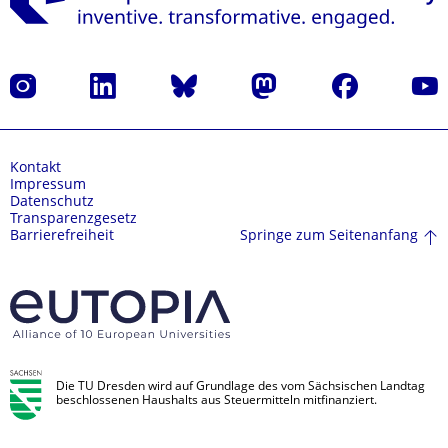
Instagram
LinkedIn
Bluesky
Mastodon
Facebook
Yout
Kontakt
Impressum
Datenschutz
Transparenzgesetz
Springe zum Seitenanfang
Barrierefreiheit
Die TU Dresden wird auf Grundlage des vom Sächsischen Landtag
beschlossenen Haushalts aus Steuermitteln mitfinanziert.