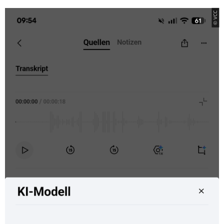
© VCC