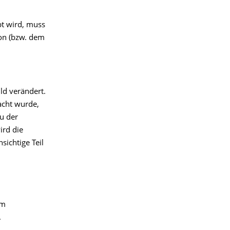
bt wird, muss
on (bzw. dem
ld verändert.
acht wurde,
u der
ird die
sichtige Teil
em
.