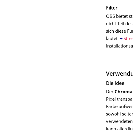
Filter
OBS bietet st
nicht Teil de
sich diese Fu
lautet
Str
Installations
Verwendu
Die Idee
Der
Chromak
Pixel transpa
Farbe aufwei
sowohl selte
verwendeten 
kann allerdi