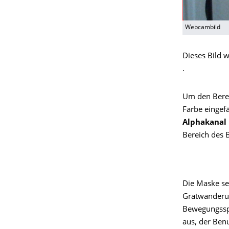
Webcambild
Dieses Bild 
.
Um den Berei
Farbe eingef
Alphakanal
Bereich des B
Die Maske sel
Gratwanderu
Bewegungsspi
aus, der Benu