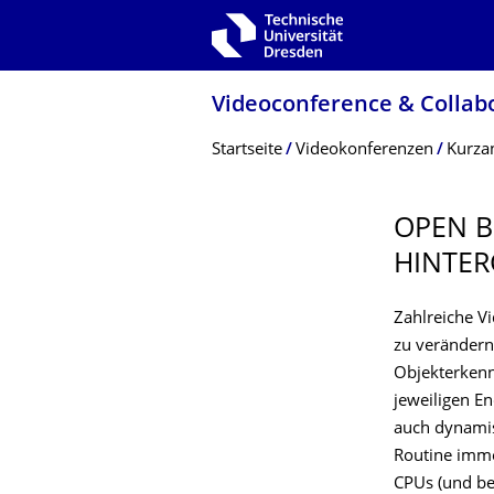
Zur Hauptnavigation springen
Zur Suche springen
Zum Inhalt springen
Videoconference & Collab
Breadcrumb-Menü
Startseite
Videokonferenzen
Kurza
OPEN B
HINTER
Zahlreiche V
zu verändern 
Objekterkenn
jeweiligen E
auch dynamisc
Routine imme
CPUs (und be