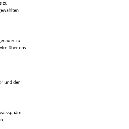
s zu
 gewählten
genauer zu
wird über das
)
" und der
ivatssphäre
n.