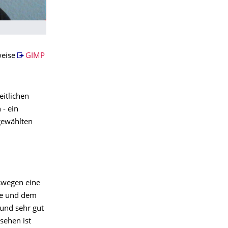
weise
GIMP
itlichen
 - ein
gewählten
swegen eine
ke und dem
und sehr gut
sehen ist