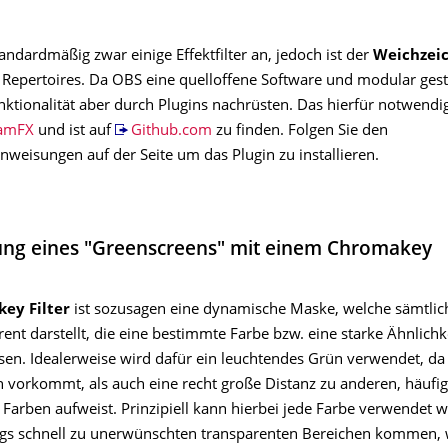
andardmäßig zwar einige Effektfilter an, jedoch ist der
Weichzeic
s Repertoires. Da OBS eine quelloffene Software und modular gestal
nktionalität aber durch Plugins nachrüsten. Das hierfür notwendi
eamFX
und ist auf
Github.com
zu finden. Folgen Sie den
anweisungen auf der Seite um das Plugin zu installieren.
ng eines "Greenscreens" mit einem Chromakey
ey Filter
ist sozusagen eine dynamische Maske, welche sämtlic
rent darstellt, die eine bestimmte Farbe bzw. eine starke Ähnlichk
sen. Idealerweise wird dafür ein leuchtendes Grün verwendet, da
n vorkommt, als auch eine recht große Distanz zu anderen, häufig
Farben aufweist. Prinzipiell kann hierbei jede Farbe verwendet w
ngs schnell zu unerwünschten transparenten Bereichen kommen,