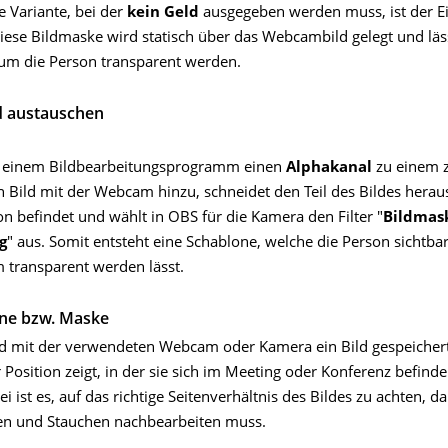
e Variante, bei der
kein Geld
ausgegeben werden muss, ist der Ei
iese Bildmaske wird statisch über das Webcambild gelegt und läs
um die Person transparent werden.
d austauschen
t einem Bildbearbeitungsprogramm einen
Alphakanal
zu einem 
 Bild mit der Webcam hinzu, schneidet den Teil des Bildes herau
on befindet und wählt in OBS für die Kamera den Filter "
Bildmas
g
" aus. Somit entsteht eine Schablone, welche die Person sichtbar
 transparent werden lässt.
one bzw. Maske
d mit der verwendeten Webcam oder Kamera ein Bild gespeichert
 Position zeigt, in der sie sich im Meeting oder Konferenz befind
ei ist es, auf das richtige Seitenverhältnis des Bildes zu achten, 
en und Stauchen nachbearbeiten muss.