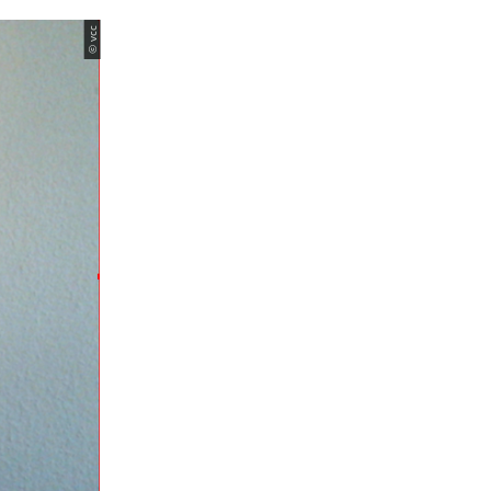
© vcc