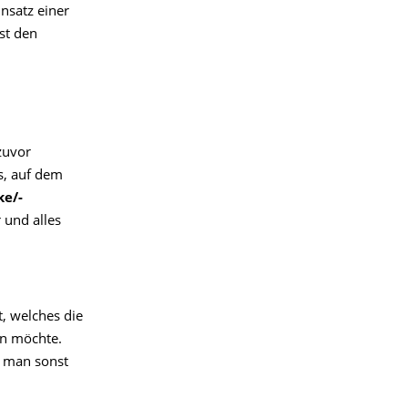
nsatz einer
st den
zuvor
s, auf dem
ke/-
 und alles
, welches die
en möchte.
da man sonst