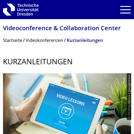
Zur Hauptnavigation springen
Zur Suche springen
Zum Inhalt springen
Videoconference & Collaboration Center
Breadcrumb-Menü
Startseite
Videokonferenzen
Kurzanleitungen
KURZANLEITUNGEN
© PantherMedia / garagestock