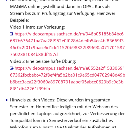
Die Vorlesung selbst wurde als Video aufgezeichnet über
MAGMA online gestellt und dann im OPAL Kurs als
Stream bis zum Prüfungstag zur Verfügung. Hier zwei
Beispiele:
Video 1 Intro zur Vorlesung:
https://videocampus.sachsen.de/m/946b05185b84bc6
687b676471aa7aa28f952e0f028d4de4b54ec4bf83669f3
46c0c2f01c9bace6d1dc11520b98322f89690a071701587
7502381084b88df457d
Video 2 Eine beispielhafte Übung:
https://videocampus.sachsen.de/m/e0552a2f15330691
67362fbcbabc472f8ef4fa5b2ba01c9a65cd04702948d49b
b6bcc3aea22f3060a89708791aabef05abce0629b9c9e3b
8f81db42261f39bfa
Hinweis zu den Videos: Diese wurden im gesamten
Semester im Homeoffice lediglich mit der Webcam des
persönlichen Laptops aufgezeichnet, zur Verbesserung der
Tonqualität kam im Semesterverlauf ein zusätzliches
Mikrofon zum Einsatz. Die Qualität der Aufnahmen ist