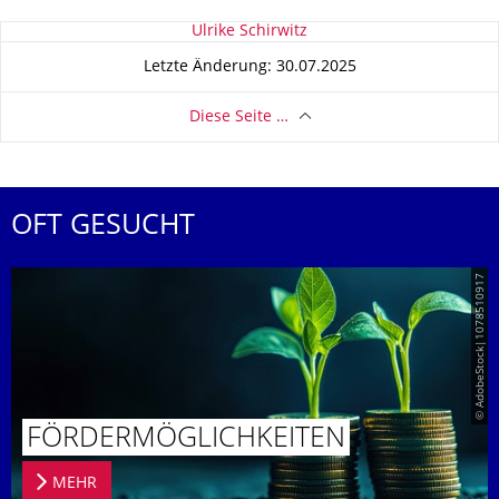
Zu dieser Seite
Ulrike Schirwitz
Letzte Änderung: 30.07.2025
Diese Seite …
OFT GESUCHT
© AdobeStock|1078510917
FÖRDERMÖG­LICHKEITEN
MEHR