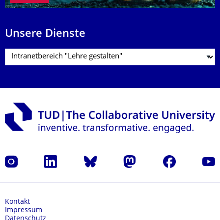
Unsere Dienste
Instagram
LinkedIn
Bluesky
Mastodon
Facebook
Yout
Kontakt
Impressum
Datenschutz