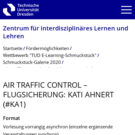
Zur Hauptnavigation springen
Zur Suche springen
Zum Inhalt springen
Zentrum für interdisziplinäres Lernen und
Lehren
Breadcrumb-Menü
Startseite
Fördermöglichkeiten
Wettbewerb "TUD E-Learning-Schmuckstück"
Schmuckstück-Galerie 2020
Air Traffic Control – Flugsicherung: Kati Ahnert (#KA1)
AIR TRAFFIC CONTROL –
FLUGSICHERUNG: KATI AHNERT
(#KA1)
Format
Vorlesung vorrangig asynchron (einzelne ergänzende
Veranstaltungen synchron)