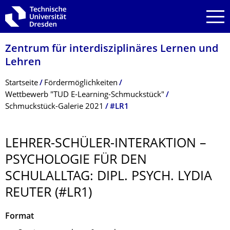
Zur Hauptnavigation springen
Zur Suche springen
Zum Inhalt springen
Zentrum für interdisziplinäres Lernen und
Lehren
Breadcrumb-Menü
Startseite
Fördermöglichkeiten
Wettbewerb "TUD E-Learning-Schmuckstück"
Schmuckstück-Galerie 2021
#LR1
LEHRER-SCHÜLER-INTERAKTION –
PSYCHOLOGIE FÜR DEN
SCHULALLTAG: DIPL. PSYCH. LYDIA
REUTER (#LR1)
Format