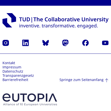
Instagram
LinkedIn
Bluesky
Mastodon
Facebook
Yout
Kontakt
Impressum
Datenschutz
Transparenzgesetz
Springe zum Seitenanfang
Barrierefreiheit