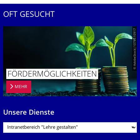
OFT GESUCHT
© AdobeStock|1078510917
FÖRDERMÖG­LICHKEITEN
MEHR
Unsere Dienste