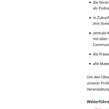
die Veran
als Podca
in Zukun
(mit Vorl
zentrale 
mit allen
Communit
die Präse
alle Mate
Um den Überb
unserer Profe
Veranstaltun
Weiterführe