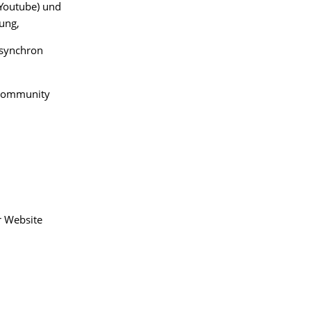
(Youtube) und
gung,
asynchron
-Community
r Website