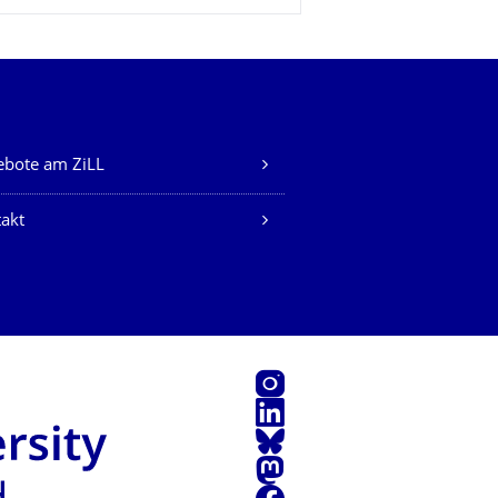
bote am ZiLL
akt
Instagram
LinkedIn
Bluesky
Mastodon
Facebook