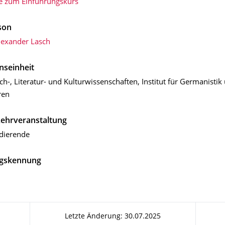
e zum Einführungskurs
son
Alexander Lasch
nseinheit
ch-, Literatur- und Kulturwissen­schaften, Institut für Germanistik
ren
Lehrveranstaltung
udierende
gskennung
Letzte Änderung: 30.07.2025