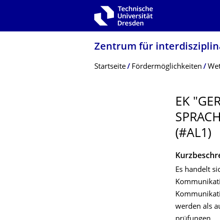
Zur Hauptnavigation springen
Zur Suche springen
Zum Inhalt springen
Zentrum für interdiszipli
Breadcrumb-Menü
Startseite
Fördermöglichkeiten
Wet
EK "GE
SPRACH
(#AL1)
Kurzbeschr
Es handelt s
Kommunikatio
Kommunikatio
werden als a
prüfungen.