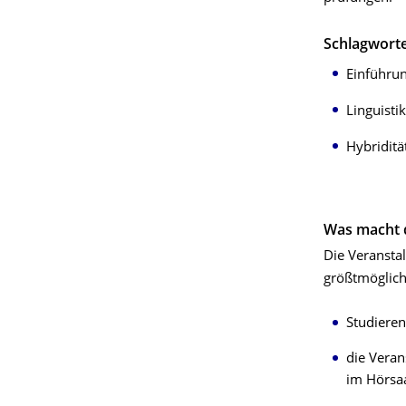
Schlagwort
Einführu
Linguistik
Hybriditä
Was macht 
Die Veranstal
größtmöglic
Studieren
die Veran
im Hörsaa