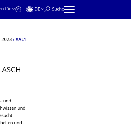
en für
DE
Suche
e 2023
#AL1
 LASCH
s- und
chwissen und
esucht
beiten und -