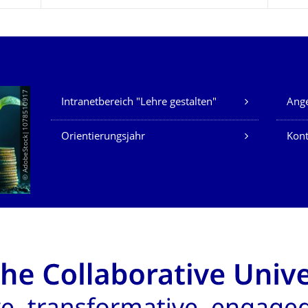
Unsere Dienste
© AdobeStock|1078510917
Intranetbereich "Lehre gestalten"
Ange
Orientierungsjahr
Kont