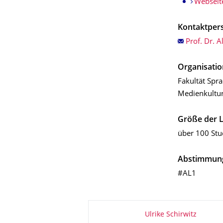
Webseit
Kontaktper
Prof. Dr. 
Organisatio
Fakultät Spra
Medienkultu
Größe der 
über 100 St
Abstimmun
#AL1
Zu dieser Seite
Ulrike Schirwitz