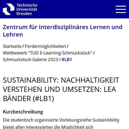
Zur Hauptnavigation springen
Zur Suche springen
Zum Inhalt springen
Zentrum für interdisziplinäres Lernen und
Lehren
Breadcrumb-Menü
Startseite
Fördermöglichkeiten
Wettbewerb "TUD E-Learning-Schmuckstück"
Schmuckstück-Galerie 2023
#LB1
SUSTAINABILITY: NACHHALTIGKEIT
VERSTEHEN UND UMSETZEN: LEA
BÄNDER (#LB1)
Kurzbeschreibung
Die studentisch organisierte Vorlesungsreihe SustainAbility
bietet allen Interessierten die Möglichkeit sich