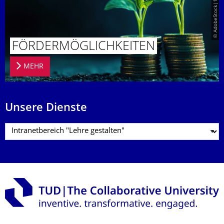
© AdobeStock|1078510917
FÖRDERMÖG­LICHKEITEN
MEHR
Unsere Dienste