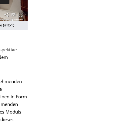
pe (#RS1)
spektive
 dem
lnehmenden
e
inen in Form
ehmenden
des Moduls
 dieses