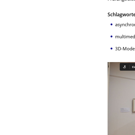
Schlagwort
asynchro
multimed
3D-Model