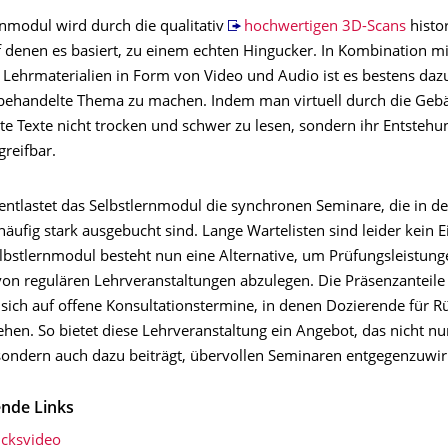
rnmodul wird durch die qualitativ
hochwertigen 3D-Scans
histo
 denen es basiert, zu einem echten Hingucker. In Kombination mit
 Lehrmaterialien in Form von Video und Audio ist es bestens dazu
 behandelte Thema zu machen. Indem man virtuell durch die Gebä
lte Texte nicht trocken und schwer zu lesen, sondern ihr Entsteh
reifbar.
 entlastet das Selbstlernmodul die synchronen Seminare, die in de
äufig stark ausgebucht sind. Lange Wartelisten sind leider kein Ei
lbstlernmodul besteht nun eine Alternative, um Prüfungsleistung
on regulären Lehrveranstaltungen abzulegen. Die Präsenzanteil
sich auf offene Konsultationstermine, in denen Dozierende für R
hen. So bietet diese Lehrveranstaltung ein Angebot, das nicht nu
, sondern auch dazu beiträgt, übervollen Seminaren entgegenzuwir
nde Links
icksvideo