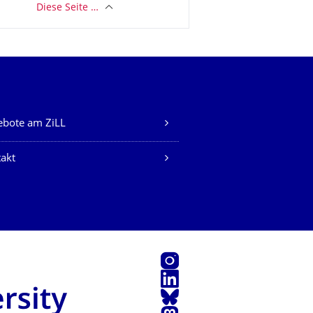
Diese Seite …
bote am ZiLL
akt
Instagram
LinkedIn
Bluesky
Mastodon