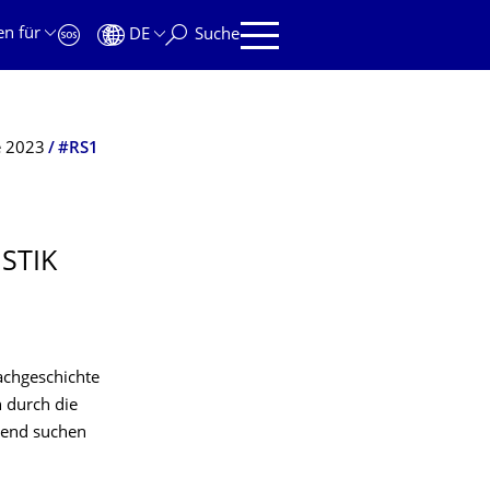
en für
DE
Suche
e 2023
#RS1
STIK
achgeschichte
 durch die
gend suchen