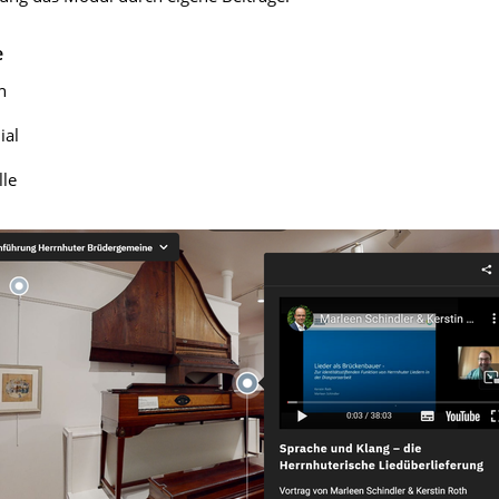
e
n
ial
le