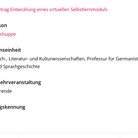
trag Entwicklung eines virtuellen Selbstlernmoduls
son
Schuppe
nseinheit
ch-, Literatur- und Kulturwissen­schaften, Professur für Germanist
d Sprachge­schichte
Lehrveranstaltung
erende
gskennung