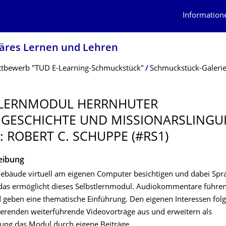
Information
näres Lernen und Lehren
tbewerb "TUD E-Learning-Schmuckstück"
Schmuckstück-Galeri
TLERNMODUL HERRNHUTER
GESCHICH­TE UND MISSIONARSLIN­GUI
: ROBERT C. SCHUPPE (#RS1)
eibung
Gebäude virtuell am eigenen Computer besichtigen und dabei Spr
das ermöglicht dieses Selbstlernmodul. Audiokommentare führen
geben eine thematische Einführung. Den eigenen Interessen fol
dierenden weiterführende Videovorträge aus und erweitern als
tung das Modul durch eigene Beiträge.