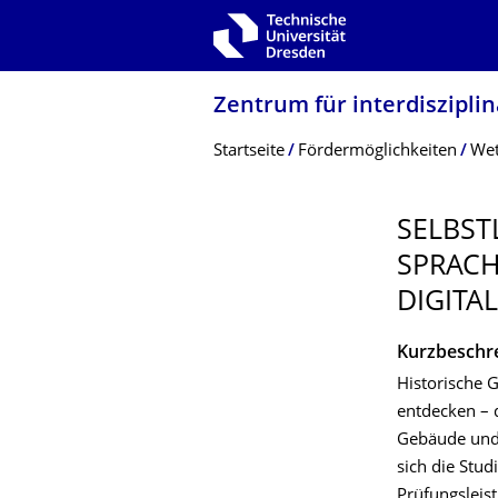
Zur Hauptnavigation springen
Zur Suche springen
Zum Inhalt springen
Zentrum für interdiszipli
Breadcrumb-Menü
Startseite
Fördermöglichkeiten
Wet
SELBS
SPRACH
DIGITAL
Kurzbeschr
Historische 
entdecken – 
Gebäude und 
sich die Stu
Prüfungsleis