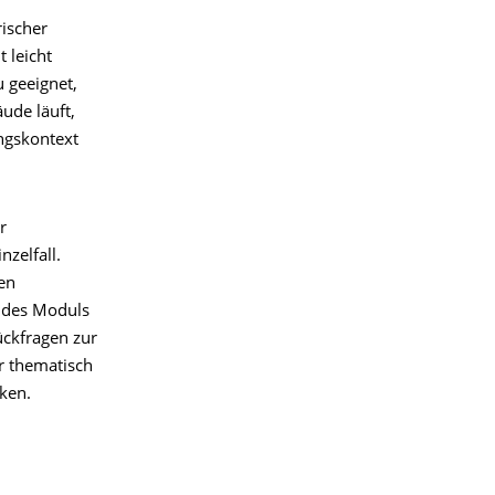
rischer
 leicht
 geeignet,
ude läuft,
ungskontext
r
nzelfall.
en
e des Moduls
ückfragen zur
r thematisch
ken.