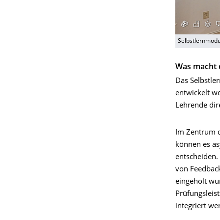
Selbstlernmodul
Was macht 
Das Selbstle
entwickelt w
Lehrende dir
Im Zentrum d
können es as
entscheiden.
von Feedback
eingeholt wu
Prüfungsleist
integriert we