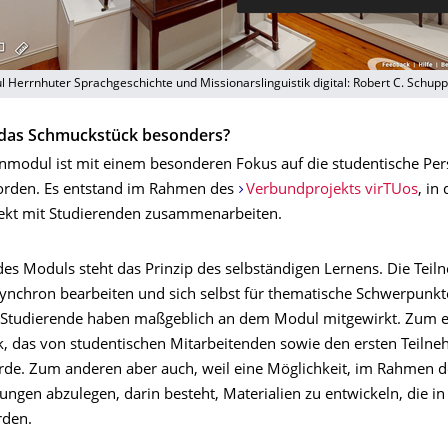
 Herrnhuter Sprachgeschichte und Missionarslinguistik digital: Robert C. Schup
das Schmuckstück besonders?
rnmodul ist mit einem besonderen Fokus auf die studentische Per
orden. Es entstand im Rahmen des
Verbundprojekts virTUos
, in
ekt mit Studierenden zusammenarbeiten.
es Moduls steht das Prinzip des selbständigen Lernens. Die Tei
ynchron bearbeiten und sich selbst für thematische Schwerpunkt
 Studierende haben maßgeblich an dem Modul mitgewirkt. Zum e
, das von studentischen Mitarbeitenden sowie den ersten Teiln
rde. Zum anderen aber auch, weil eine Möglichkeit, im Rahmen 
ungen abzulegen, darin besteht, Materialien zu entwickeln, die in
rden.