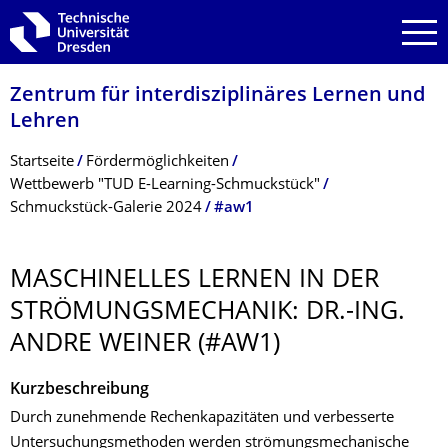
Zur Hauptnavigation springen
Zur Suche springen
Zum Inhalt springen
Zentrum für interdisziplinäres Lernen und
Lehren
Breadcrumb-Menü
Startseite
Fördermöglichkeiten
Wettbewerb "TUD E-Learning-Schmuckstück"
Schmuckstück-Galerie 2024
#aw1
MASCHINELLES LERNEN IN DER
STRÖMUNGSMECHA­NIK: DR.-ING.
ANDRE WEINER (#AW1)
Kurzbeschreibung
Durch zunehmende Rechenkapazitäten und verbesserte
Untersuchungsmethoden werden strömungsmechanische