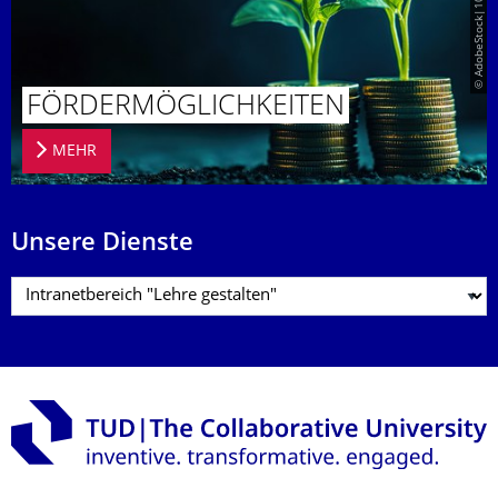
© AdobeStock|1078510917
FÖRDERMÖG­LICHKEITEN
MEHR
Unsere Dienste