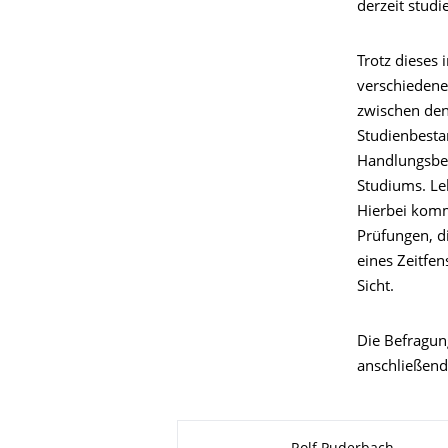
derzeit studi
Trotz dieses
verschiedene
zwischen den
Studienbesta
Handlungsbed
Studiums. Le
Hierbei komm
Prüfungen, d
eines Zeitfe
Sicht.
Die Befragun
anschließend 
Zu dieser Seite