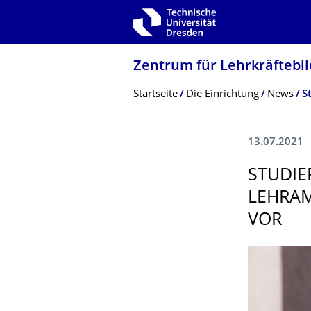
Zur Hauptnavigation springen
Zur Suche springen
Zum Inhalt springen
Zentrum für Lehrkräftebil
Breadcrumb-Menü
Startseite
Die Einrichtung
News
13.07.2021
STUDIE
LEHRAM
VOR