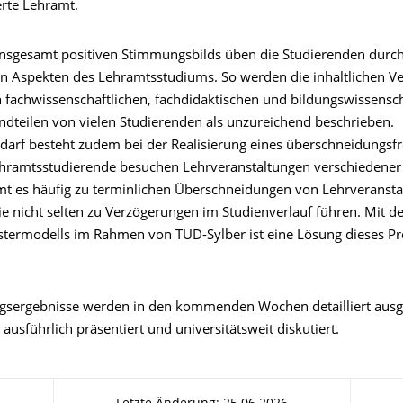
erte Lehramt.
 insgesamt positiven Stimmungsbilds üben die Studierenden durch
n Aspekten des Lehramtsstudiums. So werden die inhaltlichen 
 fachwissenschaftlichen, fachdidaktischen und bildungswissensch
ndteilen von vielen Studierenden als unzureichend beschrieben.
arf besteht zudem bei der Realisierung eines überschneidungsfr
hramtsstudierende besuchen Lehrveranstaltungen verschiedener 
t es häufig zu terminlichen Überschneidungen von Lehrveranst
ie nicht selten zu Verzögerungen im Studienverlauf führen. Mit d
nstermodells im Rahmen von TUD-Sylber ist eine Lösung dieses P
gsergebnisse werden in den kommenden Wochen detailliert aus
ausführlich präsentiert und universitätsweit diskutiert.