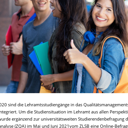
2020 sind die Lehramtsstudiengänge in das Qualitätsmanagement
ntegriert. Um die Studiensituation im Lehramt aus allen Perspekt
wurde ergänzend zur universitätsweiten Studierendenbefragung 
sanalyse (ZQA) im Mai und Juni 2021vom ZLSB eine Online-Befra