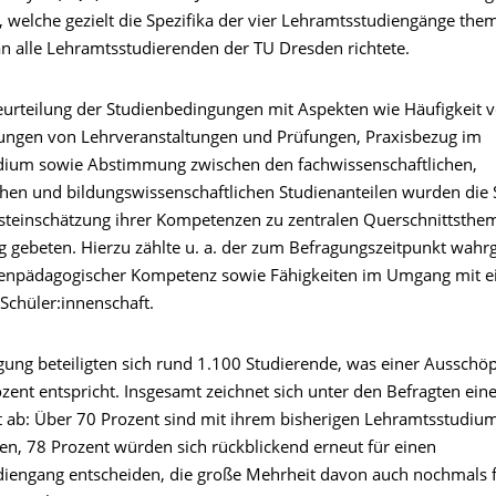
 welche gezielt die Spezifika der vier Lehramtsstudiengänge them
 an alle Lehramtsstudierenden der TU Dresden richtete.
urteilung der Studienbedingungen mit Aspekten wie Häufigkeit 
ngen von Lehrveranstaltungen und Prüfungen, Praxisbezug im
ium sowie Abstimmung zwischen den fachwissenschaftlichen,
chen und bildungswissenschaftlichen Studienanteilen wurden die
steinschätzung ihrer Kompetenzen zu zentralen Querschnittsthe
g gebeten. Hierzu zählte u. a. der zum Befragungszeitpunkt wa
enpädagogischer Kompetenz sowie Fähigkeiten im Umgang mit e
Schüler:innenschaft.
gung beteiligten sich rund 1.100 Studierende, was einer Ausschö
zent entspricht. Insgesamt zeichnet sich unter den Befragten ein
t ab: Über 70 Prozent sind mit ihrem bisherigen Lehramtsstudium 
den, 78 Prozent würden sich rückblickend erneut für einen
iengang entscheiden, die große Mehrheit davon auch nochmals f