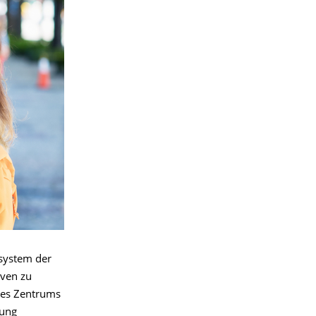
system der
iven zu
des Zentrums
gung