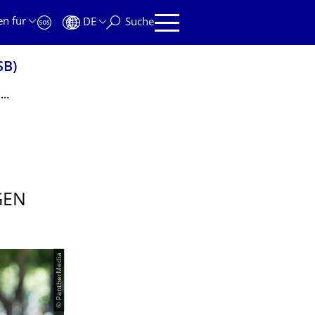
en für
DE
Suche
SB)
Studierendenbefragung des ZLSB zum Lehramtsstudium - Erste Ergebnisse liegen vor
GEN
© PantherMedia