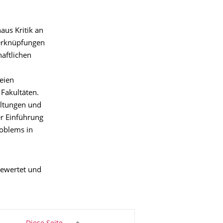
aus Kritik an
Verknüpfungen
aftlichen
eien
Fakultäten.
altungen und
er Einführung
roblems in
gewertet und