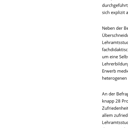
durchgeführt,
sich explizit
Neben der Be
Überschneidu
Lehramtsstud
fachdidaktis
um eine Selb
Lehrerbildun
Erwerb medi
heterogenen 
An der Befra
knapp 28 Pro
Zufriedenhei
allem zufrie
Lehramtsstud