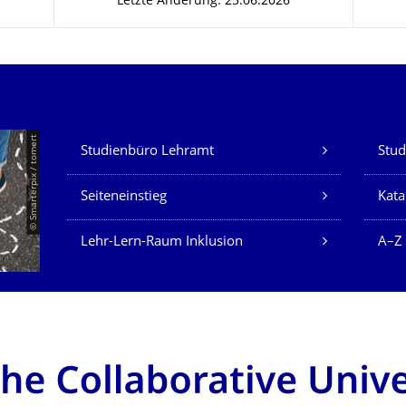
Letzte Änderung: 25.06.2026
Unsere Dienste
© Smarterpix / tomert
Studienbüro Lehramt
Stud
Seiteneinstieg
Kata
Lehr-Lern-Raum Inklusion
A–Z