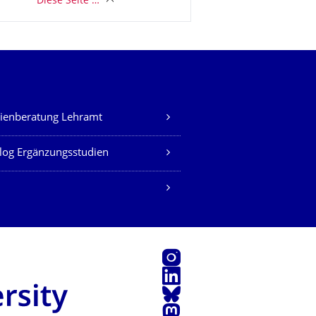
Diese Seite …
ienberatung Lehramt
log Ergänzungsstudien
Instagram
LinkedIn
Bluesky
Mastodon