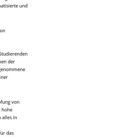
atisierte und
von
 Studierenden
men der
hrgenommene
iner
pfung von
e hohe
alles in
ür das