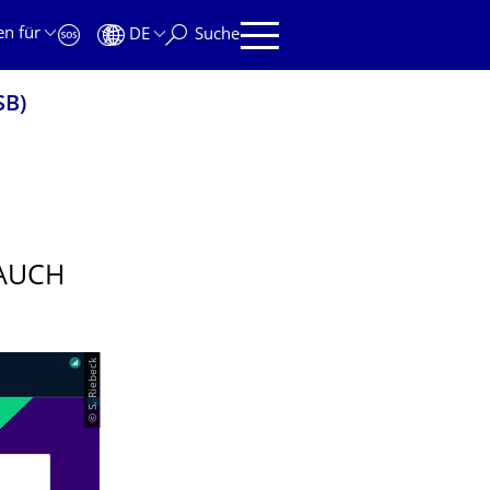
en für
DE
Suche
SB)
 AUCH
© S. Riebeck