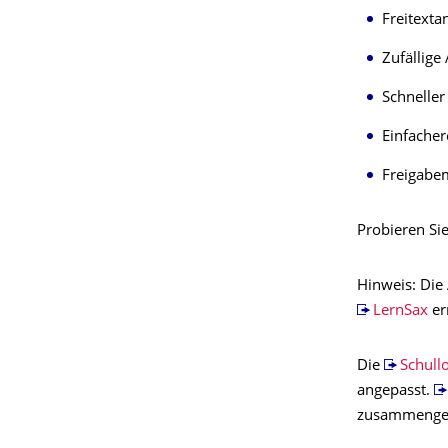
Freitext
Zufällig
Schnelle
Einfache
Freigabem
Probieren Si
Hinweis: Die 
LernSax
er
Die
Schull
angepasst.
zusammenges