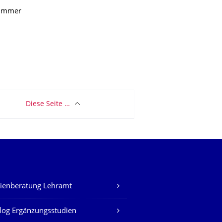
 immer
Diese Seite …
ienberatung Lehramt
log Ergänzungsstudien