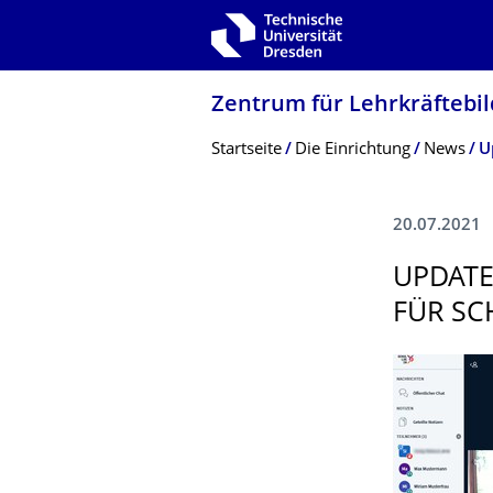
Zur Hauptnavigation springen
Zur Suche springen
Zum Inhalt springen
Zentrum für Lehrkräftebil
Breadcrumb-Menü
Startseite
Die Einrichtung
News
U
20.07.2021
UPDATE
FÜR SC