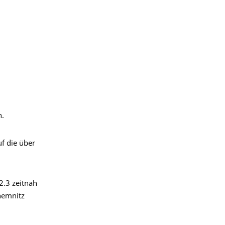
n.
uf die über
2.3 zeitnah
hemnitz