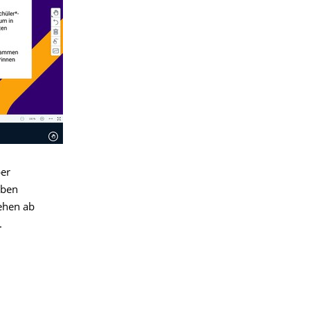
ber
eben
ehen ab
.