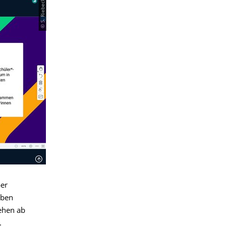
© S. Riebeck
ber
eben
ehen ab
.