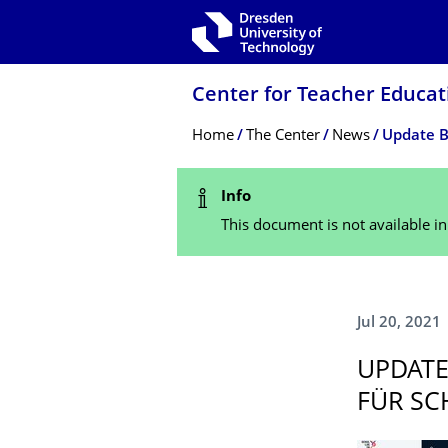
Skip to main navigation
Skip to search
Skip to content
Center for Teacher Educa
Breadcrumb Menu
Home
The Center
News
Update B
Status Message
Info
This document is not available i
Jul 20, 2021
UPDATE
FÜR SC