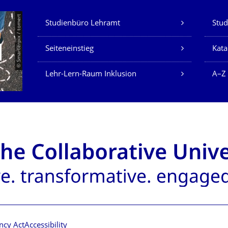
Our Services
© Smarterpix / tomert
Studienbüro Lehramt
Stud
Seiteneinstieg
Kata
Lehr-Lern-Raum Inklusion
A–Z
ncy Act
Accessibility