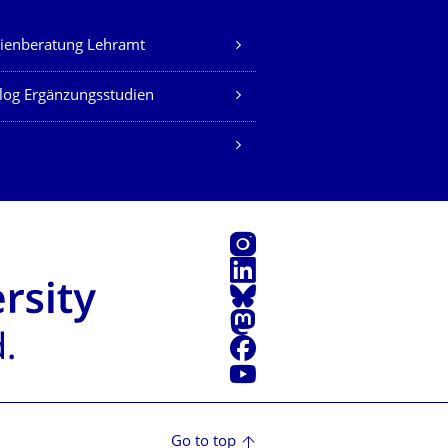
ienberatung Lehramt
log Ergänzungsstudien
Instagram
LinkedIn
Bluesky
Mastodon
Facebook
YouTube
Go to top