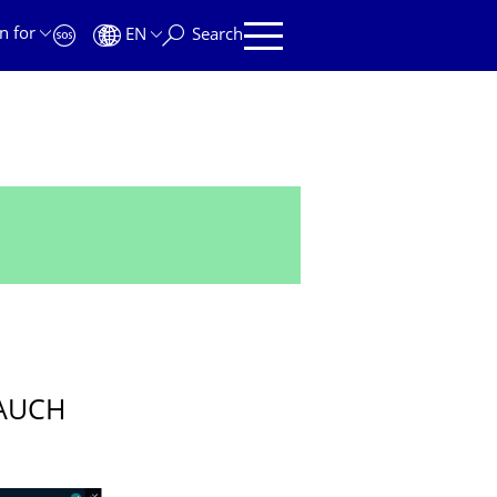
n for
EN
Search
 AUCH