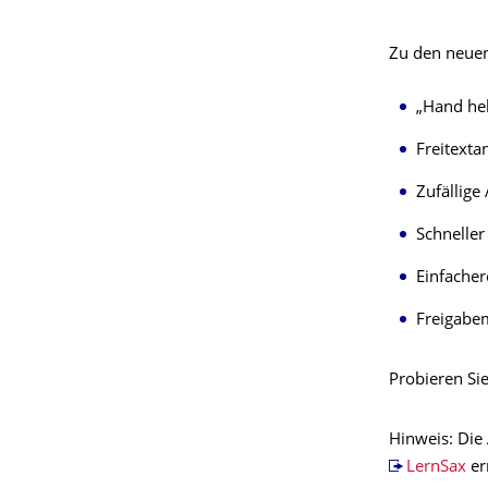
Zu den neuen
„Hand he
Freitext
Zufällig
Schnelle
Einfache
Freigabem
Probieren Si
Hinweis: Die 
LernSax
er