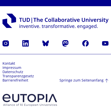
Instagram
LinkedIn
Bluesky
Mastodon
Facebook
Yout
Kontakt
Impressum
Datenschutz
Transparenzgesetz
Springe zum Seitenanfang
Barrierefreiheit