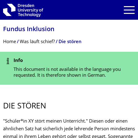
Skip to main navigation
Skip to search
Skip to content
Fundus Inklusion
Breadcrumb Menu
Home
Was läuft schief?
Die stören
Status Message
Info
This document is not available in the language you
requested. It is therefore shown in German.
DIE STÖREN
"Schüler*in XY stört meinen Unterricht." Diesen oder einen
ähnlichen Satz hat sicherlich jede lehrende Person mindestens
einmal in ihrem Leben gehört oder selbst gesagt. Sogenannte