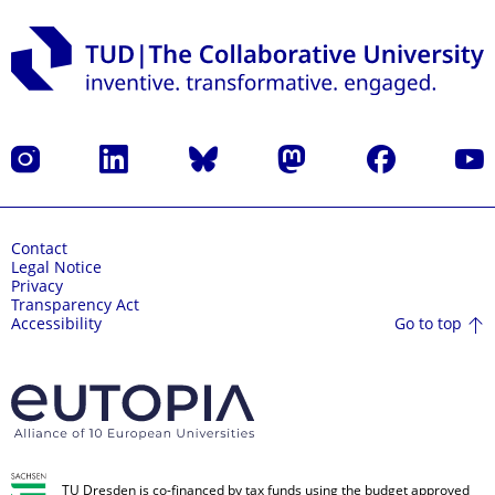
Instagram
LinkedIn
Bluesky
Mastodon
Facebook
YouT
Contact
Legal Notice
Privacy
Transparency Act
Go to top
Accessibility
TU Dresden is co-financed by tax funds using the budget approved