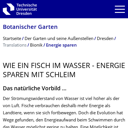
Zur Hauptnavigation springen
Zur Suche springen
Zum Inhalt springen
Botanischer Garten
Breadcrumb-Menü
Startseite
Der Garten und seine Außenstellen
Dresden
Translations
Bionik
Energie sparen
WIE EIN FISCH IM WASSER - ENERGIE
SPAREN MIT SCHLEIM
Das natürliche Vorbild …
Der Strömungswiderstand von Wasser ist viel höher als der
von Luft. Fische verbrauchen deshalb mehr Energie als
Landtiere, wenn sie sich fortbewegen. Doch die Evolution hat
Wege gefunden, den Energieaufwand beim Schwimmen durch
das Wasser möglichst gering zu halten. Eine Möglichkeit ist