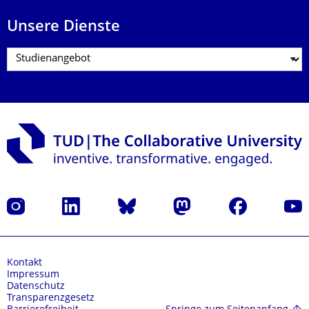
Unsere Dienste
Instagram
LinkedIn
Bluesky
Mastodon
Facebook
Yout
Kontakt
Impressum
Datenschutz
Transparenzgesetz