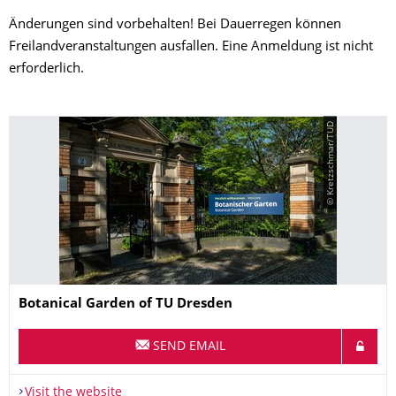
Änderungen sind vorbehalten! Bei Dauerregen können
Freilandveranstaltungen ausfallen. Eine Anmeldung ist nicht
erforderlich.
© Kretzschmar/TUD
Name
Botanical Garden of TU Dresden
SEND EMAIL
Visit the website