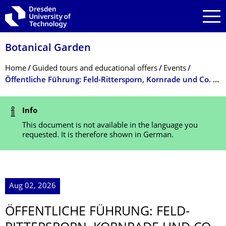
Skip to main navigation
Skip to search
Skip to content
Botanical Garden
Breadcrumb Menu
Home
Guided tours and educational offers
Events
Öffentliche Führung: Feld-Rittersporn, Kornrade und Co. - bedrohte Ackerwildkräuter in Sachsen
Status Message
Info
This document is not available in the language you
requested. It is therefore shown in German.
Aug 02, 2026
ÖFFENTLICHE FÜHRUNG: FELD-