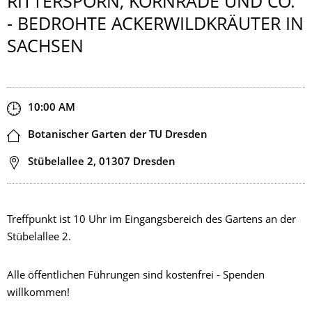
RITTERSPORN, KORNRADE UND CO.
- BEDROHTE ACKER­WILDKRÄUTER IN
SACHSEN
Start and end time
10:00 AM
Location
Botanischer Garten der TU Dresden
Address
Stübelallee 2, 01307 Dresden
Treffpunkt ist 10 Uhr im Eingangsbereich des Gartens an der
Stübelallee 2.
Alle öffentlichen Führungen sind kostenfrei - Spenden
willkommen!