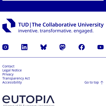
Instagram
LinkedIn
Bluesky
Mastodon
Facebook
YouT
Contact
Legal Notice
Privacy
Transparency Act
Go to top
Accessibility