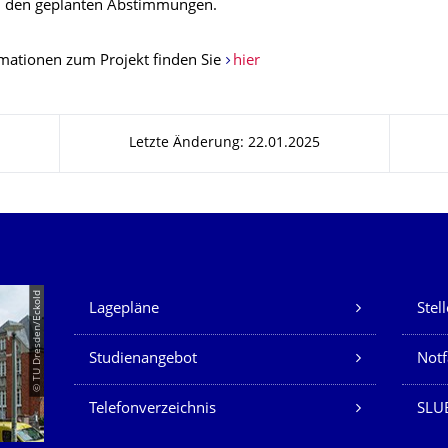
n den geplanten Abstimmungen.
mationen zum Projekt finden Sie
hier
Letzte Änderung: 22.01.2025
Unsere Dienste
© TU Dresden/Eckold
Lagepläne
Stel
Studienangebot
Not
Telefonverzeichnis
SLU