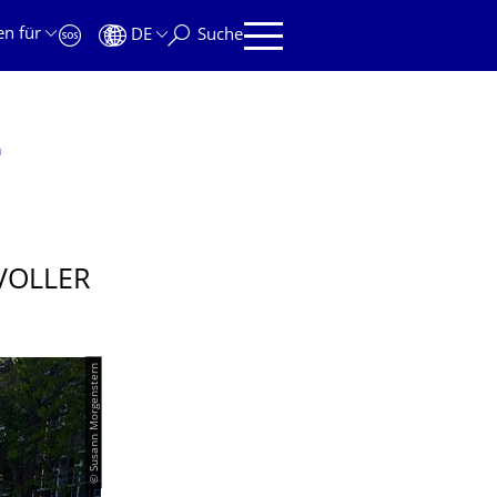
en für
DE
Suche
n
VOLLER
© Susann Morgenstern