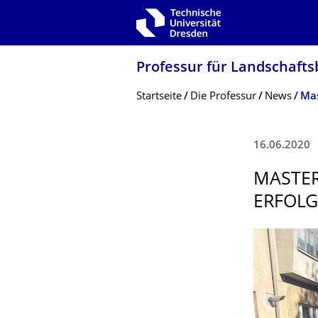
Zur Hauptnavigation springen
Zur Suche springen
Zum Inhalt springen
Professur für Landschaft
Breadcrumb-Menü
Startseite
Die Professur
News
Mas
16.06.2020
MASTER
ERFOLG