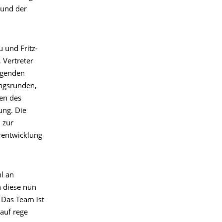
 und der
 und Fritz-
 Vertreter
egenden
ungsrunden,
een des
ng. Die
 zur
rentwicklung
l an
n diese nun
 Das Team ist
 auf rege