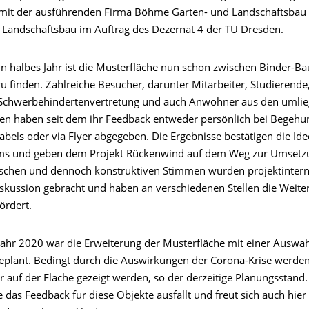
mit der ausführenden Firma Böhme Garten- und Landschaftsbau
r Landschaftsbau im Auftrag des Dezernat 4 der TU Dresden.
n halbes Jahr ist die Musterfläche nun schon zwischen Binder-Bau
u finden. Zahlreiche Besucher, darunter Mitarbeiter, Studierende,
 Schwerbehindertenvertretung und auch Anwohner aus den umli
ren haben seit dem ihr Feedback entweder persönlich bei Begeh
abels oder via Flyer abgegeben. Die Ergebnisse bestätigen die Id
ms und geben dem Projekt Rückenwind auf dem Weg zur Umsetzu
ischen und dennoch konstruktiven Stimmen wurden projektintern
iskussion gebracht und haben an verschiedenen Stellen die Weite
ördert.
jahr 2020 war die Erweiterung der Musterfläche mit einer Auswah
eplant. Bedingt durch die Auswirkungen der Corona-Krise werde
 auf der Fläche gezeigt werden, so der derzeitige Planungsstand.
 das Feedback für diese Objekte ausfällt und freut sich auch hier