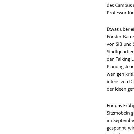
des Campus 
Professur fü
Etwas über ei
Förster-Bau z
von SIB und
Stadtquartie
den Talking L
Planungstea
wenigen krit
intensiven D
der Ideen gef
Für das Früh
Sitzmöbeln g
im September
gespannt, wie