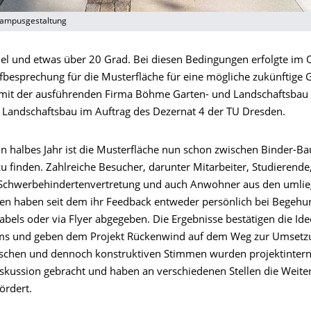
Campusgestaltung
l und etwas über 20 Grad. Bei diesen Bedingungen erfolgte im
fbesprechung für die Musterfläche für eine mögliche zukünftige 
mit der ausführenden Firma Böhme Garten- und Landschaftsbau
r Landschaftsbau im Auftrag des Dezernat 4 der TU Dresden.
n halbes Jahr ist die Musterfläche nun schon zwischen Binder-Bau
u finden. Zahlreiche Besucher, darunter Mitarbeiter, Studierende,
 Schwerbehindertenvertretung und auch Anwohner aus den umli
ren haben seit dem ihr Feedback entweder persönlich bei Begeh
abels oder via Flyer abgegeben. Die Ergebnisse bestätigen die Id
ms und geben dem Projekt Rückenwind auf dem Weg zur Umsetzu
ischen und dennoch konstruktiven Stimmen wurden projektintern
iskussion gebracht und haben an verschiedenen Stellen die Weite
ördert.