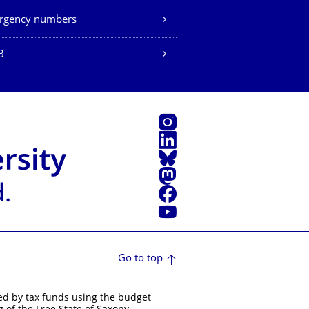
rgency numbers
B
Instagram
LinkedIn
Bluesky
Mastodon
Facebook
YouTube
Go to top
ed by tax funds using the budget