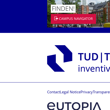
FINDEN!
CAMPUS NAVIGATOR
Contact
Legal Notice
Privacy
Transpare