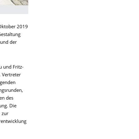
 Oktober 2019
Gestaltung
 und der
 und Fritz-
 Vertreter
egenden
ungsrunden,
een des
ng. Die
 zur
rentwicklung