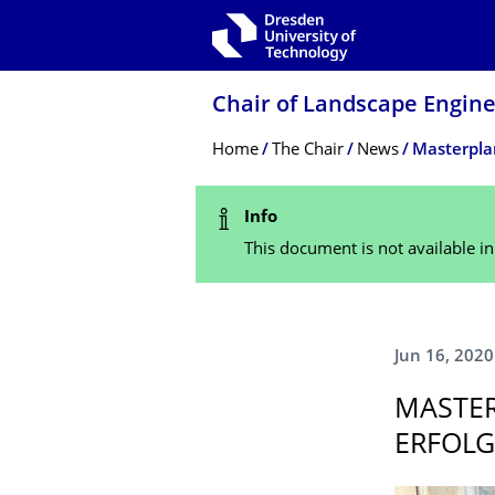
Skip to main navigation
Skip to search
Skip to content
Chair of Landscape Engin
Breadcrumb Menu
Home
The Chair
News
Masterplan
Status Message
Info
This document is not available i
Jun 16, 2020
MASTER
ERFOLG