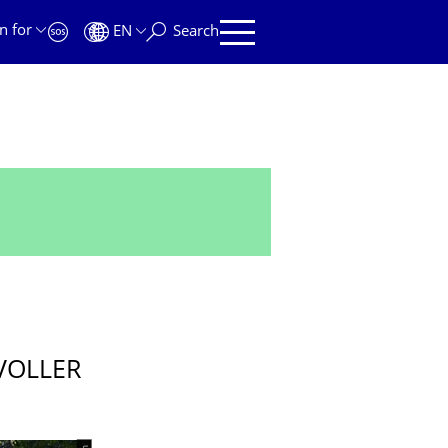
n for
EN
Search
VOLLER