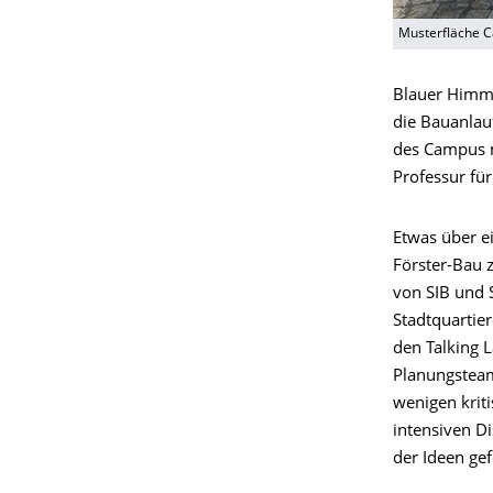
Musterfläche 
Blauer Himme
die Bauanlau
des Campus 
Professur fü
Etwas über ei
Förster-Bau z
von SIB und
Stadtquartie
den Talking L
Planungstea
wenigen krit
intensiven D
der Ideen gef