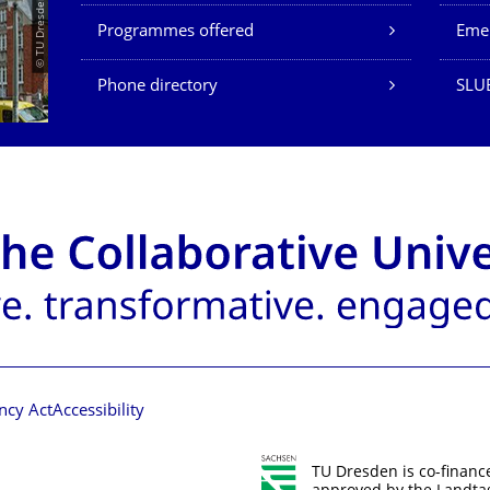
© TU Dresden/Eckold
Programmes offered
Eme
Phone directory
SLU
ncy Act
Accessibility
TU Dresden is co-financ