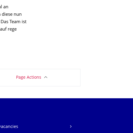
l an
n diese nun
 Das Team ist
 auf rege
Page Actions
vacancies