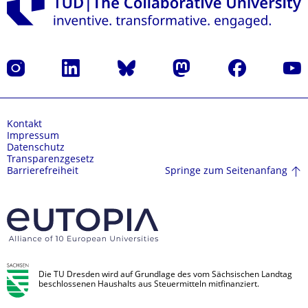
Instagram
LinkedIn
Bluesky
Mastodon
Facebook
Yout
Kontakt
Impressum
Datenschutz
Transparenzgesetz
Springe zum Seitenanfang
Barrierefreiheit
Die TU Dresden wird auf Grundlage des vom Sächsischen Landtag
beschlossenen Haushalts aus Steuermitteln mitfinanziert.