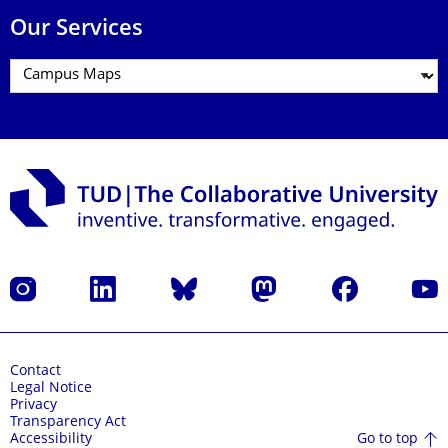
Our Services
Instagram
LinkedIn
Bluesky
Mastodon
Facebook
YouT
Contact
Legal Notice
Privacy
Transparency Act
Go to top
Accessibility