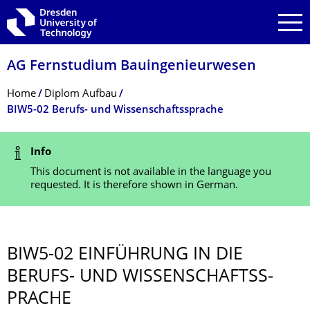
Skip to main navigation
Skip to search
Skip to content
AG Fernstudium Bauingenieurwesen
Breadcrumb Menu
Home
Diplom Aufbau
BIW5-02 Berufs- und Wissenschaftssprache
Status Message
Info
This document is not available in the language you
requested. It is therefore shown in German.
BIW5-02 EINFÜHRUNG IN DIE
BERUFS- UND WISSENSCHAFTSS­
PRACHE