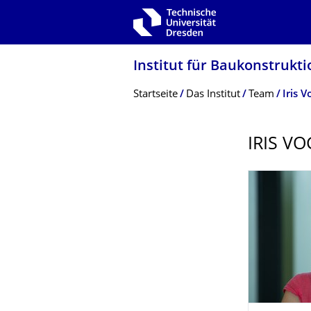
Zur Hauptnavigation springen
Zur Suche springen
Zum Inhalt springen
Institut für Baukonstrukti
Breadcrumb-Menü
Startseite
Das Institut
Team
Iris V
IRIS VO