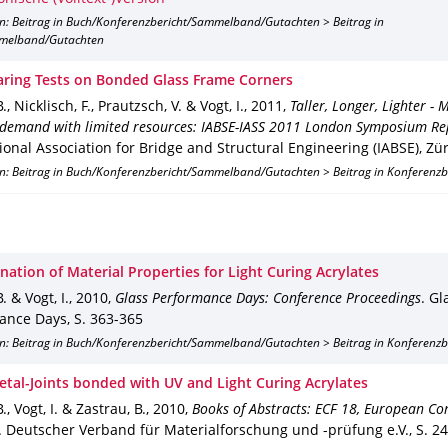
on: Beitrag in Buch/Konferenzbericht/Sammelband/Gutachten > Beitrag in
melband/Gutachten
ring Tests on Bonded Glass Frame Corners
., Nicklisch, F., Prautzsch, V. & Vogt, I.
,
2011
,
Taller, Longer, Lighter - 
demand with limited resources: IABSE-IASS 2011 London Symposium Re
ional Association for Bridge and Structural Engineering (IABSE), Zü
on: Beitrag in Buch/Konferenzbericht/Sammelband/Gutachten > Beitrag in Konferenz
ation of Material Properties for Light­ Curing Acrylates
. & Vogt, I.
,
2010
,
Glass Performance Days: Conference Proceedings
.
Gl
ance Days
,
S. 363-365
on: Beitrag in Buch/Konferenzbericht/Sammelband/Gutachten > Beitrag in Konferenz
etal-Joints bonded with UV and Light Curing Acrylates
., Vogt, I. & Zastrau, B.
,
2010
,
Books of Abstracts: ECF 18, European Co
.
Deutscher Verband für Materialforschung und -prüfung e.V.
,
S. 2