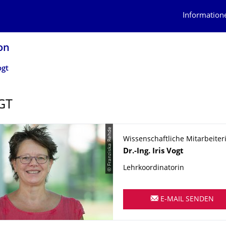
Information
on
ogt
GT
© Franziska Rehde
Wissenschaftliche Mitarbeiter
Name
Dr.-Ing.
Iris
Vogt
Lehrkoordinatorin
E-MAIL SENDEN