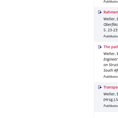
Publikati
Rahmene
Weller, B
Oberfläc
S. 23-23
Publikati
The path
Weller, B
Engineer
on Struc
South Af
Publikati
Transpa
Weller, B
(Hrsg.).
S
Publikati