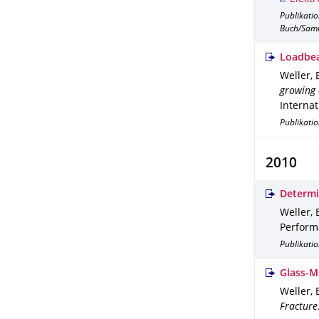
Publikati
Buch/Sam
Loadbea
Weller, B
growing 
Internat
Publikati
2010
Determin
Weller, B
Perform
Publikati
Glass-M
Weller, B
Fracture