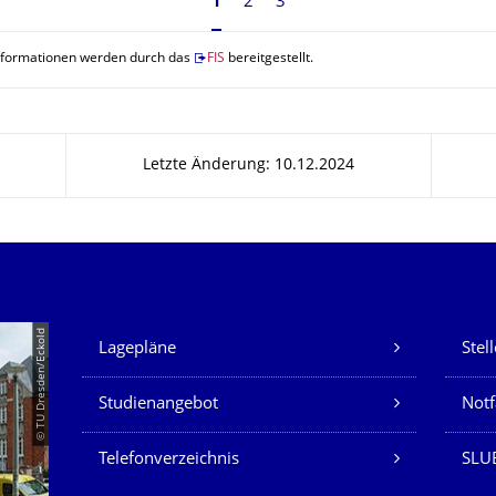
Seite 1, aktuell ausgewählt
1
2
3
nformationen werden durch das
FIS
bereitgestellt.
Letzte Änderung: 10.12.2024
Unsere Dienste
© TU Dresden/Eckold
Lagepläne
Stel
Studienangebot
Not
Telefonverzeichnis
SLU