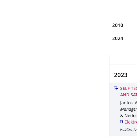
2010
2024
2023
SELF-T
AND SA
Jantos, A
Manageme
& Nedomo
Elektr
Publikati