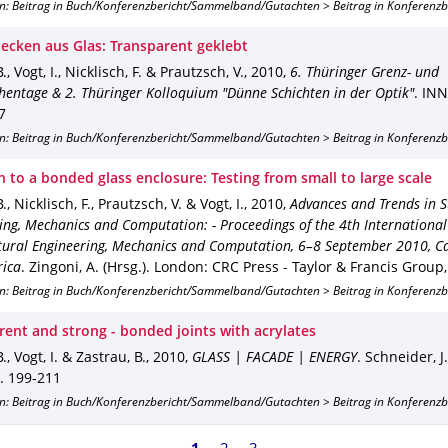
on: Beitrag in Buch/Konferenzbericht/Sammelband/Gutachten > Beitrag in Konferenz
cken aus Glas: Transparent geklebt
., Vogt, I., Nicklisch, F. & Prautzsch, V.
,
2010
,
6. Thüringer Grenz- und
hentage & 2. Thüringer Kolloquium "Dünne Schichten in der Optik"
.
INN
7
on: Beitrag in Buch/Konferenzbericht/Sammelband/Gutachten > Beitrag in Konferenz
 to a bonded glass enclosure: Testing from small to large scale
., Nicklisch, F., Prautzsch, V. & Vogt, I.
,
2010
,
Advances and Trends in S
ing, Mechanics and Computation: - Proceedings of the 4th Internationa
tural Engineering, Mechanics and Computation, 6–8 September 2010, C
rica
.
Zingoni, A. (Hrsg.).
London
: CRC Press - Taylor & Francis Group
on: Beitrag in Buch/Konferenzbericht/Sammelband/Gutachten > Beitrag in Konferenz
rent and strong - bonded joints with acrylates
., Vogt, I. & Zastrau, B.
,
2010
,
GLASS | FACADE | ENERGY
.
Schneider, J.
. 199-211
on: Beitrag in Buch/Konferenzbericht/Sammelband/Gutachten > Beitrag in Konferenz