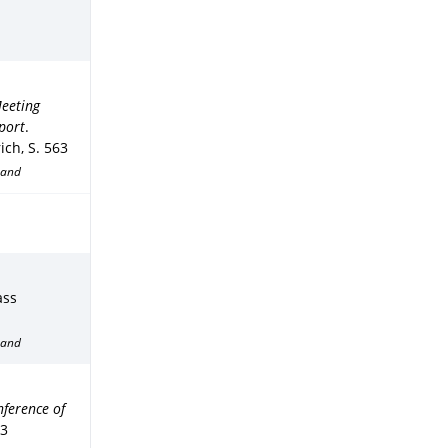
Meeting
port
.
rich
,
S. 563
band
ass
band
nference of
43