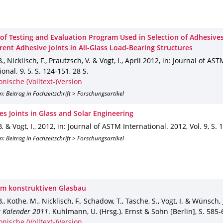
 of Testing and Evaluation Program Used in Selection of Adhesives
rent Adhesive Joints in All-Glass Load-Bearing Structures
., Nicklisch, F., Prautzsch, V. & Vogt, I.
,
April 2012
,
in: Journal of AST
ional
.
9
,
5
,
S. 124-151
,
28 S.
onische (Volltext-)Version
n: Beitrag in Fachzeitschrift > Forschungsartikel
s Joints in Glass and Solar Engineering
. & Vogt, I.
,
2012
,
in: Journal of ASTM International
.
2012
,
Vol. 9
,
S. 
n: Beitrag in Fachzeitschrift > Forschungsartikel
im konstruktiven Glasbau
., Kothe, M., Nicklisch, F., Schadow, T., Tasche, S., Vogt, I. & Wünsch, 
u Kalender 2011
.
Kuhlmann, U. (Hrsg.).
Ernst & Sohn [Berlin]
,
S. 585-
onische (Volltext-)Version