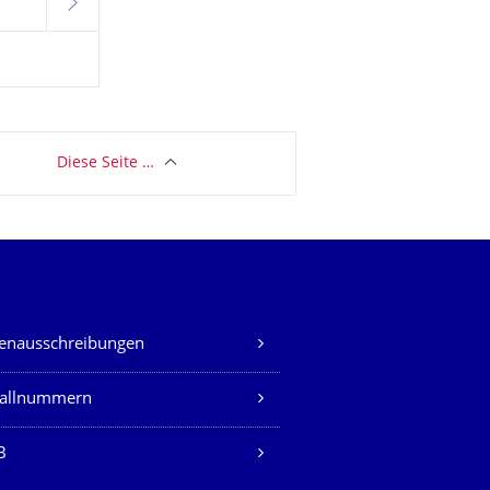
weiter
Diese Seite …
lenausschreibungen
fallnummern
B