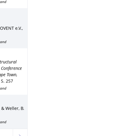
band
OVENT e.V.
,
band
tructural
l Conference
ape Town,
,
S. 257
band
 & Weller, B.
band