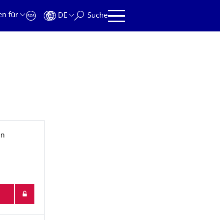
en für
DE
Suche
in