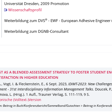
Universität Dresden, 2009 Promotion
Wissenschaftsprofil
®
Weiterbildung zum DVS
- EWF - European Adhesive Engineer 
Weiterbildung zum DGNB-Consultant
EST AS A BLENDED ASSESSMENT STRATEGY TO FOSTER STUDENT 
TISFACTION IN HIGHER EDUCATION
., Vogt, I. & Fleckenstein, E.
,
6 Sept. 2023
,
IDIMT-2023: New Challenges
nt - 31st Interdisciplinary Information Management Talks
.
Doucek, P.
va, L. (Hrsg.).
1 Aufl.
,
Trauner Verlag
,
S. 111-119
,
9 S.
onische (Volltext-)Version
on: Beitrag in Buch/Konferenzbericht/Sammelband/Gutachten > Beitrag in Konferenz