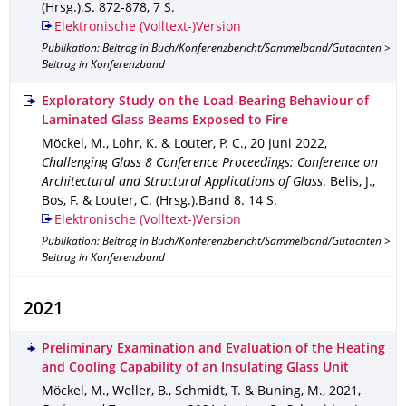
(Hrsg.).
S. 872-878
,
7 S.
Elektronische (Volltext-)Version
Publikation: Beitrag in Buch/Konferenzbericht/Sammelband/Gutachten >
Beitrag in Konferenzband
Exploratory Study on the Load-Bearing Behaviour of
Laminated Glass Beams Exposed to Fire
Möckel, M., Lohr, K. & Louter, P. C.
,
20 Juni 2022
,
Challenging Glass 8 Conference Proceedings: Conference on
Architectural and Structural Applications of Glass
.
Belis, J.,
Bos, F. & Louter, C. (Hrsg.).
Band 8
.
14 S.
Elektronische (Volltext-)Version
Publikation: Beitrag in Buch/Konferenzbericht/Sammelband/Gutachten >
Beitrag in Konferenzband
2021
Preliminary Examination and Evaluation of the Heating
and Cooling Capability of an Insulating Glass Unit
Möckel, M., Weller, B., Schmidt, T. & Buning, M.
,
2021
,