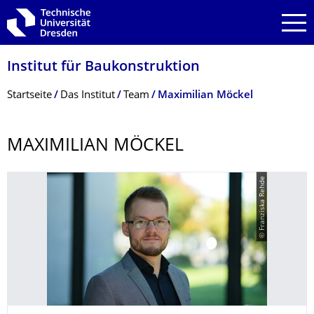
Zur Hauptnavigation springen
Zur Suche springen
Zum Inhalt springen
Institut für Baukonstruktion
Breadcrumb-Menü
Startseite
Das Institut
Team
Maximilian Möckel
MAXIMILIAN MÖCKEL
© Franziska Rehde