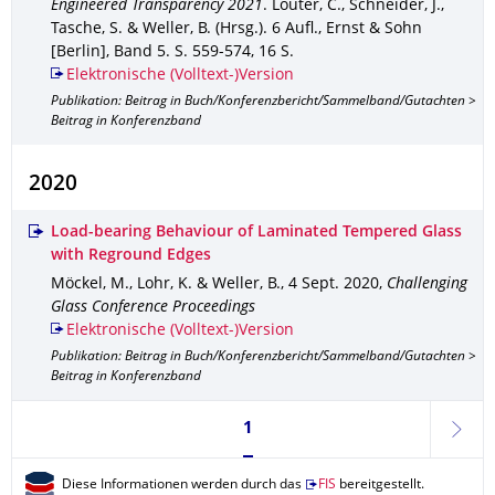
Engineered Transparency 2021
.
Louter, C., Schneider, J.,
Tasche, S. & Weller, B. (Hrsg.).
6 Aufl.
,
Ernst & Sohn
[Berlin]
,
Band 5
.
S. 559-574
,
16 S.
Elektronische (Volltext-)Version
Publikation: Beitrag in Buch/Konferenzbericht/Sammelband/Gutachten >
Beitrag in Konferenzband
2020
Load-bearing Behaviour of Laminated Tempered Glass
with Reground Edges
Möckel, M., Lohr, K. & Weller, B.
,
4 Sept. 2020
,
Challenging
Glass Conference Proceedings
Elektronische (Volltext-)Version
Publikation: Beitrag in Buch/Konferenzbericht/Sammelband/Gutachten >
Beitrag in Konferenzband
Seite 1, aktuell ausgewählt
1
weite
Diese Informationen werden durch das
FIS
bereitgestellt.