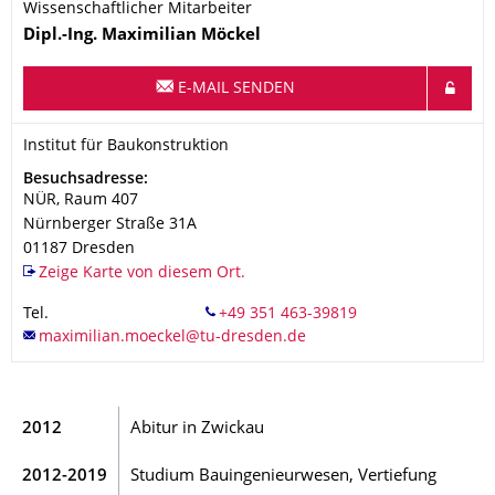
Wissenschaftlicher Mitarbeiter
Name
Dipl.-Ing.
Maximilian
Möckel
E-MAIL SENDEN
Organisationsname
Institut für Baukonstruktion
Institut für Baukonstruktion
Adresse
Besuchsadresse:
NÜR, Raum 407
Nürnberger Straße 31A
01187
Dresden
Zeige Karte von diesem Ort.
Tel.
2012
Abitur in Zwickau
2012-2019
Studium Bauingenieurwesen, Vertiefung