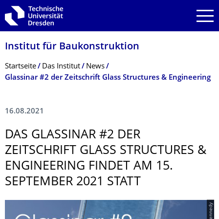
Zur Hauptnavigation springen
Zur Suche springen
Zum Inhalt springen
Institut für Baukonstruktion
Breadcrumb-Menü
Startseite
Das Institut
News
Glassinar #2 der Zeitschrift Glass Structures & Engineering
16.08.2021
DAS GLASSINAR #2 DER
ZEITSCHRIFT GLASS STRUCTURES &
ENGINEERING FINDET AM 15.
SEPTEMBER 2021 STATT