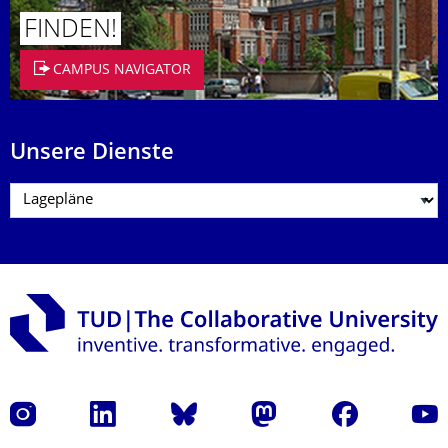
FINDEN!
CAMPUS NAVIGATOR
Unsere Dienste
Instagram
LinkedIn
Bluesky
Mastodon
Facebook
Yout