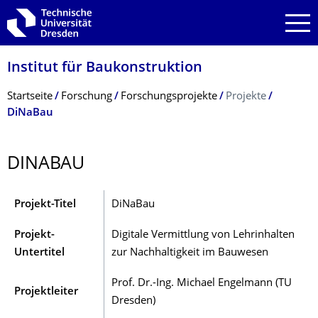
Zur Hauptnavigation springen
Zur Suche springen
Zum Inhalt springen
Institut für Baukonstruktion
Breadcrumb-Menü
Startseite
Forschung
Forschungsprojekte
Projekte
DiNaBau
DINABAU
Projekt-Titel
DiNaBau
Projekt-
Digitale Vermittlung von Lehrinhalten
Untertitel
zur Nachhaltigkeit im Bauwesen
Prof. Dr.-Ing. Michael Engelmann (TU
Projektleiter
Dresden)