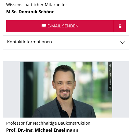
Wissenschaftlicher Mitarbeiter
Name
M.Sc.
Dominik
Schöne
E-MAIL SENDEN
Kontaktinformationen
© Franziska Rehde
Professor für Nachhaltige Baukonstruktion
Name
Prof. Dr.-Ing.
Michael
Engelmann