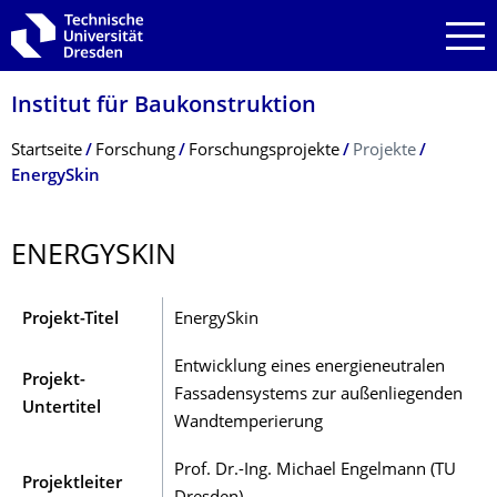
Zur Hauptnavigation springen
Zur Suche springen
Zum Inhalt springen
Institut für Baukonstruktion
Breadcrumb-Menü
Startseite
Forschung
Forschungsprojekte
Projekte
EnergySkin
ENERGYSKIN
Projekt-Titel
EnergySkin
Entwicklung eines energieneutralen
Projekt-
Fassadensystems zur außenliegenden
Untertitel
Wandtemperierung
Prof. Dr.-Ing. Michael Engelmann (TU
Projektleiter