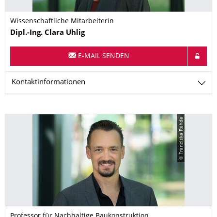
Wissenschaftliche Mitarbeiterin
Name
Dipl.-Ing.
Clara
Uhlig
E-MAIL SENDEN
Kontaktinformationen
© Franziska Rehde
Professor für Nachhaltige Baukonstruktion