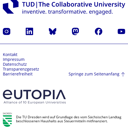
Instagram
LinkedIn
Bluesky
Mastodon
Facebook
Yout
Kontakt
Impressum
Datenschutz
Transparenzgesetz
Springe zum Seitenanfang
Barrierefreiheit
Die TU Dresden wird auf Grundlage des vom Sächsischen Landtag
beschlossenen Haushalts aus Steuermitteln mitfinanziert.