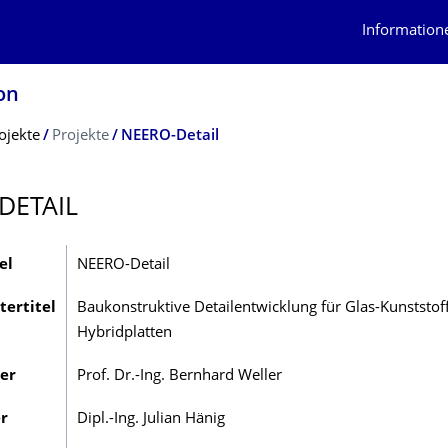
Information
on
ojekte
Projekte
NEERO-Detail
DETAIL
el
NEERO-Detail
tertitel
Baukonstruktive Detailentwicklung für Glas-Kunststoff
Hybridplatten
ter
Prof. Dr.-Ing. Bernhard Weller
r
Dipl.-Ing. Julian Hänig