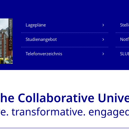
Unsere Dienste
© TU Dresden/Eckold
Lagepläne
Stel
Studienangebot
Not
Telefonverzeichnis
SLU