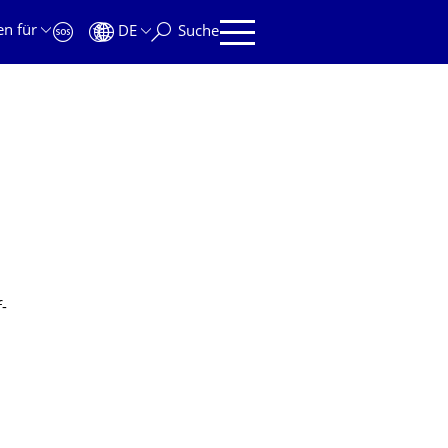
en für
DE
Suche
-