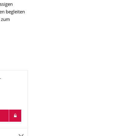
ssigen
en begleiten
e zum
r