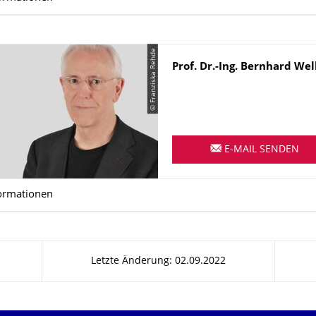
© Franziska Rehde
Name
Prof. Dr.-Ing.
Bernhard
Wel
E-MAIL SENDEN
ormationen
Letzte Änderung: 02.09.2022