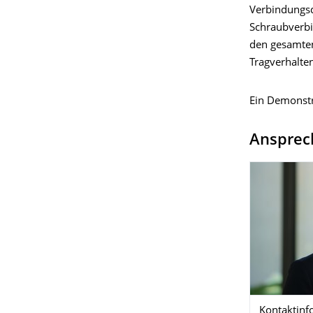
Verbindungsd
Schraubverbi
den gesamten
Tragverhalte
Ein Demonstr
Ansprec
Kontaktinf