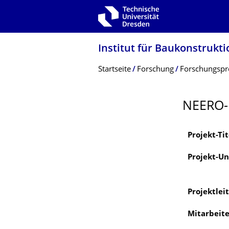
Zur Hauptnavigation springen
Zur Suche springen
Zum Inhalt springen
Institut für Baukonstrukti
Breadcrumb-Menü
Startseite
Forschung
Forschungspr
NEERO-
Projekt-Tit
Projekt-Un
Projektlei
Mitarbeite