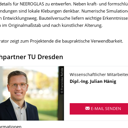
etails für NEEROGLAS zu entwerfen. Neben kraft- und formschlü
ndungen sind lokale Klebungen denkbar. Numerische Simulation
 Entwicklungsweg. Bauteilversuche liefern wichtige Erkenntniss
n im Originalmaßstab und nach künstlicher Alterung.
ator zeigt zum Projektende die baupraktische Verwendbarkeit.
hpartner TU Dresden
© Franziska Rehde
Wissenschaftlicher Mitarbeite
Name
Dipl.-Ing.
Julian
Hänig
E-MAIL SENDEN
ormationen