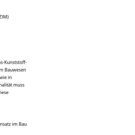
(ZIM)
s-Kunststoff-
 im Bauwesen
wie in
nalität muss
iese
insatz im Bau