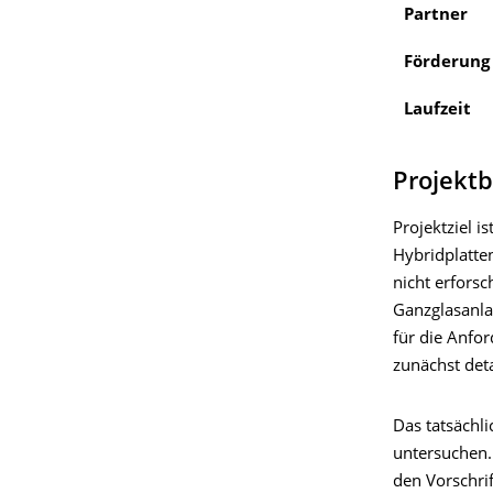
Partner
Förderung
Laufzeit
Projekt
Projektziel 
Hybridplatte
nicht erfors
Ganzglasanla
für die Anfo
zunächst deta
Das tatsächl
untersuchen.
den Vorschrif