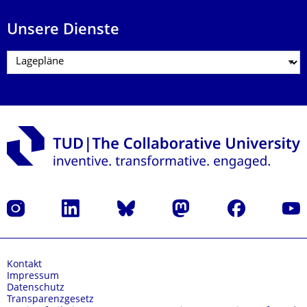
Unsere Dienste
Instagram
LinkedIn
Bluesky
Mastodon
Facebook
Yout
Kontakt
Impressum
Datenschutz
Transparenzgesetz