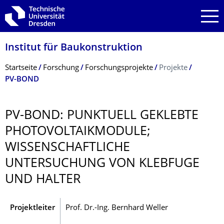
Zur Hauptnavigation springen
Zur Suche springen
Zum Inhalt springen
Institut für Baukonstruktion
Breadcrumb-Menü
Startseite
Forschung
Forschungsprojekte
Projekte
PV-BOND
PV-BOND: PUNKTUELL GEKLEBTE
PHOTOVOLTAIKMO­DULE;
WISSENSCHAFTLI­CHE
UNTERSUCHUNG VON KLEBFUGE
UND HALTER
Projektleiter
Prof. Dr.-Ing. Bernhard Weller