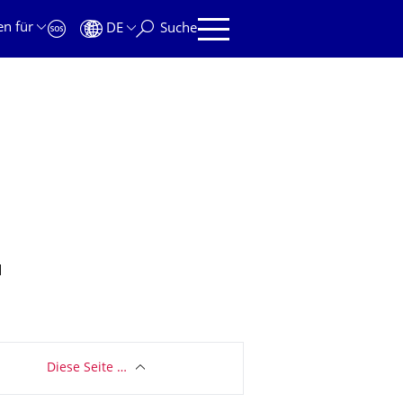
en für
DE
Suche
d
Diese Seite …