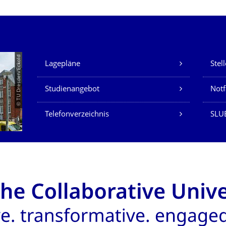
Unsere Dienste
© TU Dresden/Eckold
Lagepläne
Stel
Studienangebot
Not
Telefonverzeichnis
SLU