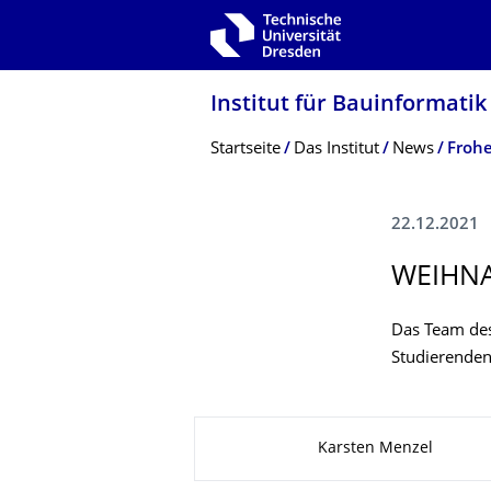
Zur Hauptnavigation springen
Zur Suche springen
Zum Inhalt springen
Institut für Bauinformatik
Breadcrumb-Menü
Startseite
Das Institut
News
Frohe
22.12.2021
WEIHNA
Das Team des
Studierenden
Zu dieser Seite
Karsten Menzel