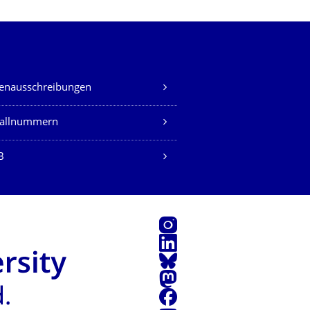
lenausschreibungen
fallnummern
B
Instagram
LinkedIn
Bluesky
Mastodon
Facebook