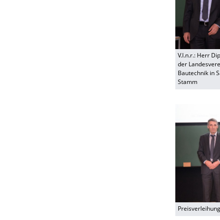
V.l.n.r.: Herr D
der Landesvere
Bautechnik in S
Stamm
Preisverleihun