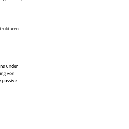
trukturen
igns under
ung von
e passive