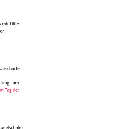
mit Hilfe
er
 Unschärfe
ühlung am
am Tag der
Kugelschale)