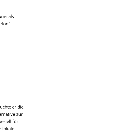
ums als
eton".
uchte er die
ernative zur
eziell für
 lokale