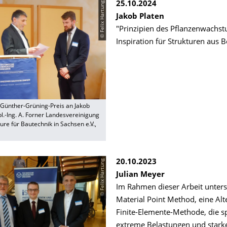
© Felix Hartung
25.10.2024
Jakob Platen
"Prinzipien des Pflanzenwachst
Inspiration für Strukturen aus B
 Günther-Grüning-Preis an Jakob
l.-Ing. A. Forner Landesvereinigung
ure für Bautechnik in Sachsen e.V.,
© Felix Hartung
20.10.2023
Julian Meyer
Im Rahmen dieser Arbeit unters
Material Point Method, eine Alt
Finite-Elemente-Methode, die sp
extreme Belastungen und starke