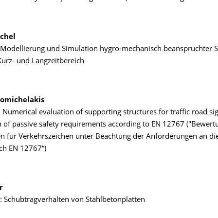
chel
: Modellierung und Simulation hygro-mechanisch beanspruchter S
Kurz- und Langzeitbereich
romichelakis
 Numerical evaluation of supporting structures for traffic road s
n of passive safety requirements according to EN 12767 ("Bewert
en für Verkehrszeichen unter Beachtung der Anforderungen an di
ach EN 12767“)
r
: Schubtragverhalten von Stahlbetonplatten