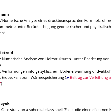
lmann
:“Numerische Analyse eines druckbeanspruchten Formholzrohres 
ammetrie unter Berücksichtigung geometrischer und physikalisch
en“
hietzold
: Numerische Analyse von Holzstrukturen unter Beachtung von
k
t: Verformungen infolge zyklischer Bodenerwärmung und–abk
es Erdbeckens zur Wärmespeicherung (
Beitrag zur Verleihung 
7
)
Hayek
 Case study on a spherical glass shell (Fallstudie einer gläsernen 