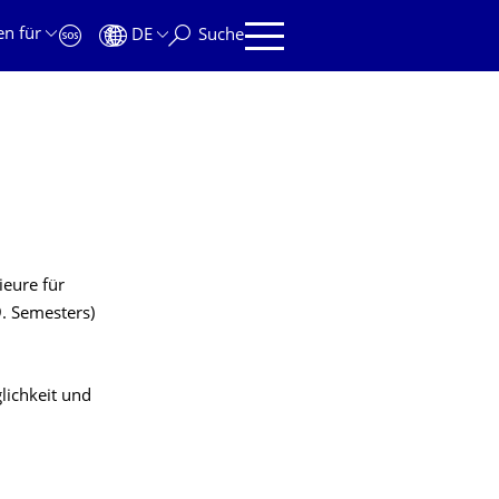
en für
DE
Suche
ieure für
9. Semesters)
lichkeit und