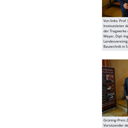
Von links: Prof.
Institutsleiter 
der Tragwerke d
Meyer, Dipl.-In
Landesvereinig
Bautechnik in 
Grüning-Preis 20
Vorsitzender d