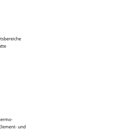
tsbereiche
tte
hermo-
Element- und