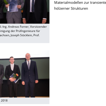
Materialmodellen zur transient
hölzerner Strukturen
ipl.-Ing. Andreas Forner, Vorsitzender
inigung der Prüfingenieure für
achsen, Joseph Stöcklein, Prof.
g 2018