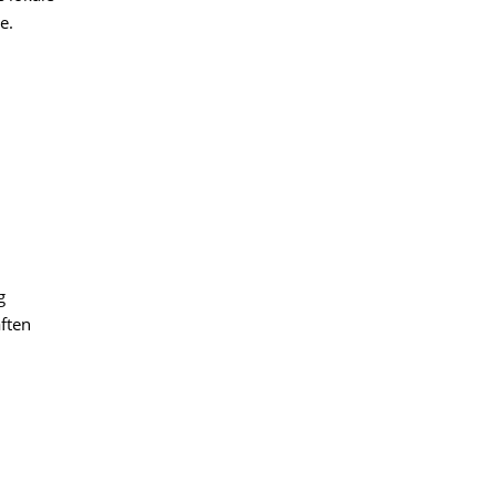
e.
g
ften