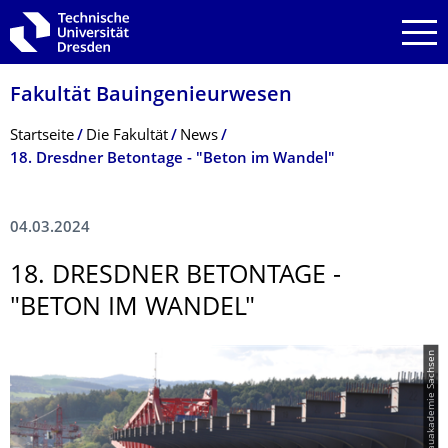
Zur Hauptnavigation springen
Zur Suche springen
Zum Inhalt springen
Fakultät Bauingenieurwesen
Breadcrumb-Menü
Startseite
Die Fakultät
News
18. Dresdner Betontage - "Beton im Wandel"
04.03.2024
18. DRESDNER BETONTAGE -
"BETON IM WANDEL"
© Bauakademie Sachsen