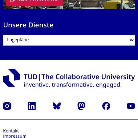
CAMPUS NAVIGATOR
Unsere Dienste
Instagram
LinkedIn
Bluesky
Mastodon
Facebook
Yout
Kontakt
Impressum