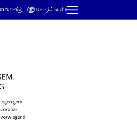
en für
DE
Suche
GEM.
G
nungen gem.
sCorona-
n vorwiegend