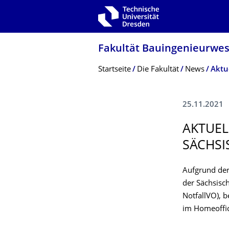
Zur Hauptnavigation springen
Zur Suche springen
Zum Inhalt springen
Fakultät Bauingenieurwe
Breadcrumb-Menü
Startseite
Die Fakultät
News
25.11.2021
AKTUEL
SÄCHSI
Aufgrund de
der Sächsisc
NotfallVO), 
im Homeoffic