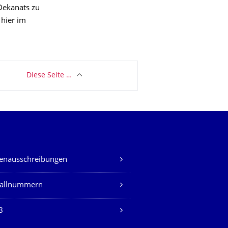
 Dekanats zu
 hier im
Diese Seite …
lenausschreibungen
fallnummern
B