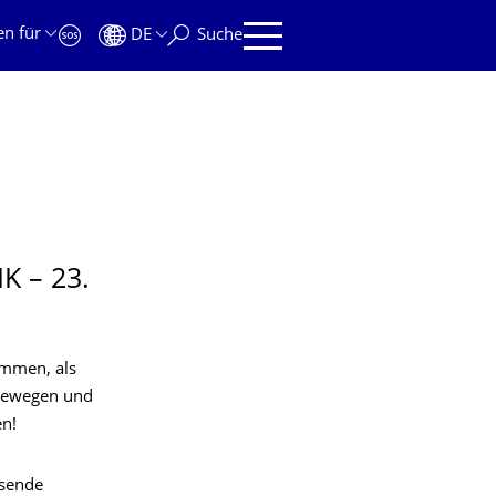
en für
DE
Suche
 – 23.
ommen, als
erewegen und
en!
ssende