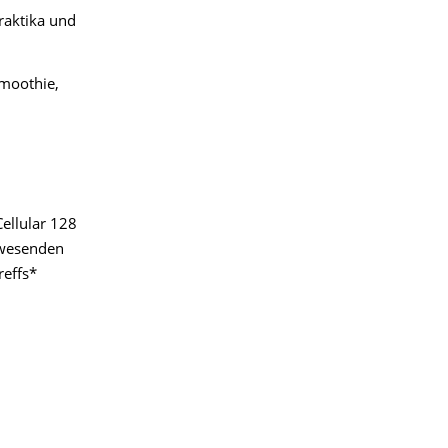
raktika und
Smoothie,
Cellular 128
nwesenden
reffs*