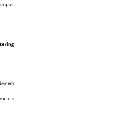
 Campus
tering
 deinem
hmen in