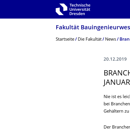
Zur Hauptnavigation springen
Zur Suche springen
Zum Inhalt springen
Fakultät Bauingenieurwe
Breadcrumb-Menü
Startseite
Die Fakultät
News
Bran
20.12.2019
BRANCH
JANUAR
Nie ist es le
bei Branchen
Gehältern zu
Der Branchen