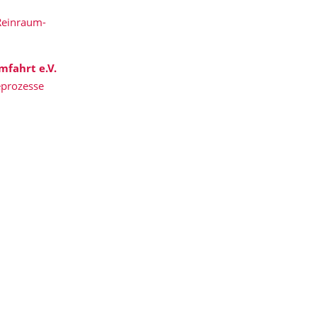
 Reinraum-
mfahrt e.V.
ieprozesse