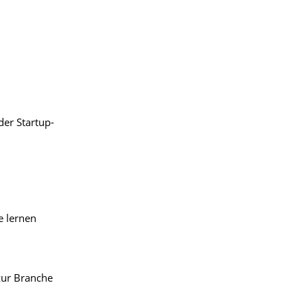
er Startup-
e lernen
zur Branche