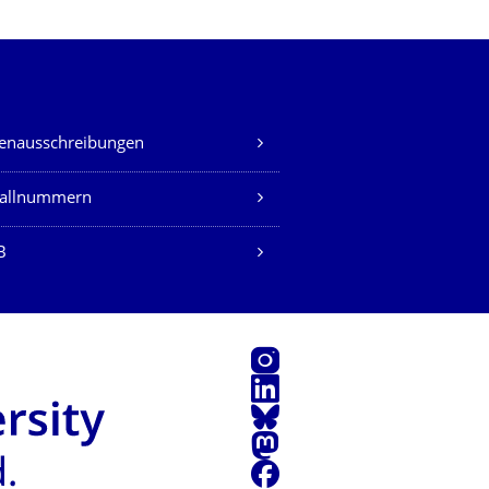
lenausschreibungen
fallnummern
B
Instagram
LinkedIn
Bluesky
Mastodon
Facebook