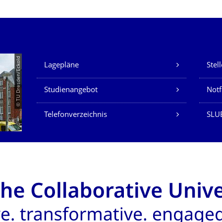
Unsere Dienste
© TU Dresden/Eckold
Lagepläne
Stel
Studienangebot
Not
Telefonverzeichnis
SLU