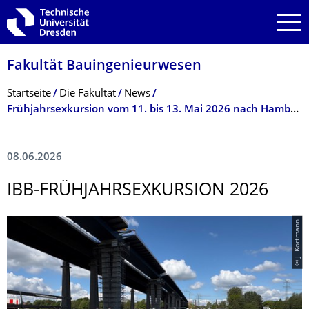
Zur Hauptnavigation springen
Zur Suche springen
Zum Inhalt springen
Fakultät Bauingenieurwesen
Breadcrumb-Menü
Startseite
Die Fakultät
News
Frühjahrsexkursion vom 11. bis 13. Mai 2026 nach Hamburg
08.06.2026
IBB-FRÜHJAHRSEXKUR­SION 2026
© J. Kortmann