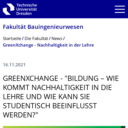
Zur Hauptnavigation springen
Zur Suche springen
Zum Inhalt springen
Fakultät Bauingenieurwesen
Breadcrumb-Menü
Startseite
Die Fakultät
News
GreenXchange - Nachhaltigkeit in der Lehre
16.11.2021
GREENXCHANGE - "BILDUNG – WIE
KOMMT NACHHALTIGKEIT IN DIE
LEHRE UND WIE KANN SIE
STUDENTISCH BEEINFLUSST
WERDEN?"