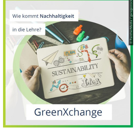
© PantherMedia / garagestock