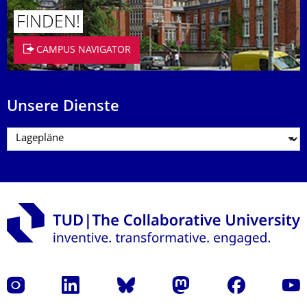
FINDEN!
CAMPUS NAVIGATOR
Unsere Dienste
Instagram
LinkedIn
Bluesky
Mastodon
Facebook
Yout