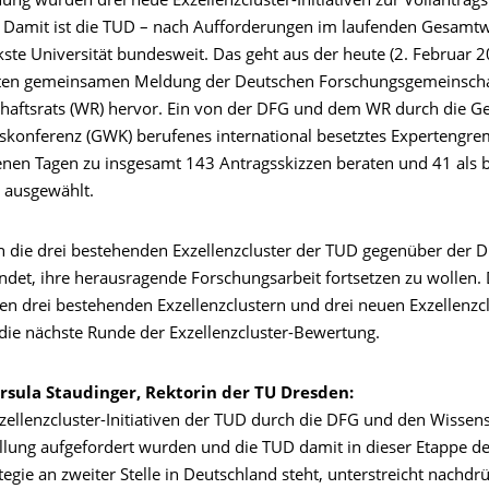
ung wurden drei neue Exzellenzcluster-Initiativen zur Vollantrags
. Damit ist die TUD – nach Aufforderungen im laufenden Gesamt
kste Universität bundesweit. Das geht aus der heute (2. Februar 
hten gemeinsamen Meldung der Deutschen Forschungsgemeinscha
haftsrats (WR) hervor. Ein von der DFG und dem WR durch die 
skonferenz (GWK) berufenes international besetztes Expertengre
nen Tagen zu insgesamt 143 Antragsskizzen beraten und 41 als 
 ausgewählt.
die drei bestehenden Exzellenzcluster der TUD gegenüber der D
ndet, ihre herausragende Forschungsarbeit fortsetzen zu wollen.
en drei bestehenden Exzellenzclustern und drei neuen Exzellenzcl
n die nächste Runde der Exzellenzcluster-Bewertung.
Ursula Staudinger, Rektorin der TU Dresden:
zellenzcluster-Initiativen der TUD durch die DFG und den Wissens
ellung aufgefordert wurden und die TUD damit in dieser Etappe de
tegie an zweiter Stelle in Deutschland steht, unterstreicht nachdr