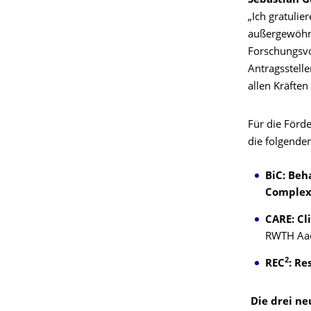
Sebastian G
„Ich gratulie
außergewöhnl
Forschungsvo
Antragsstell
allen Kräften
Für die Förd
die folgenden
BiC: Beh
Complex
CARE: Cl
RWTH Aa
2
REC
: Re
Die drei ne