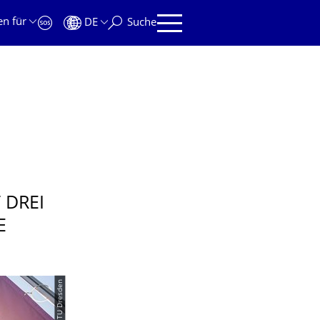
en für
DE
Suche
 DREI
E