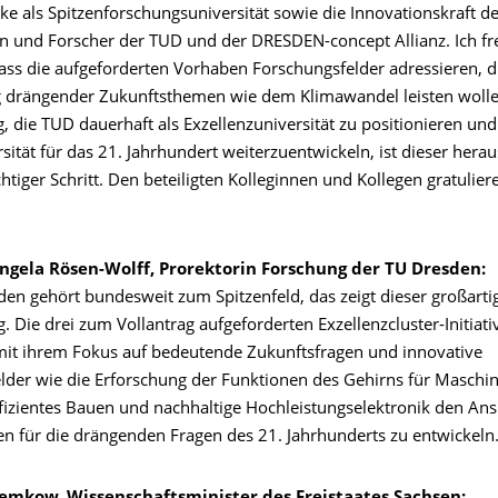
ke als Spitzenforschungsuniversität sowie die Innovationskraft d
n und Forscher der TUD und der DRESDEN-concept Allianz. Ich f
ass die aufgeforderten Vorhaben Forschungsfelder adressieren, di
g drängender Zukunftsthemen wie dem Klimawandel leisten wolle
 die TUD dauerhaft als Exzellenzuniversität zu positionieren und
sität für das 21. Jahrhundert weiterzuentwickeln, ist dieser hera
chtiger Schritt. Den beteiligten Kolleginnen und Kollegen gratulier
 Angela Rösen-Wolff, Prorektorin Forschung der TU Dresden:
den gehört bundesweit zum Spitzenfeld, das zeigt dieser großarti
. Die drei zum Vollantrag aufgeforderten Exzellenzcluster-Initiat
mit ihrem Fokus auf bedeutende Zukunftsfragen und innovative
lder wie die Erforschung der Funktionen des Gehirns für Maschin
fizientes Bauen und nachhaltige Hochleistungselektronik den An
n für die drängenden Fragen des 21. Jahrhunderts zu entwickel