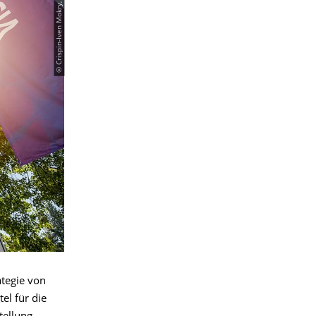
© Crispin-Iven Mokry, TU Dresden
ategie von
l für die