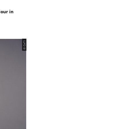
our in
© CeTI