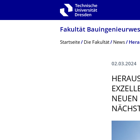
Zur Hauptnavigation springen
Zur Suche springen
Zum Inhalt springen
Fakultät Bauingenieurwe
Breadcrumb-Menü
Startseite
Die Fakultät
News
02.03.2024
HERAUS
EXZELL
NEUEN 
NÄCHS