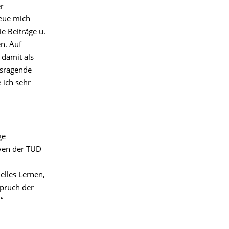
er
reue mich
e Beiträge u.
n. Auf
 damit als
usragende
e ich sehr
ge
iven der TUD
elles Lernen,
spruch der
n.“