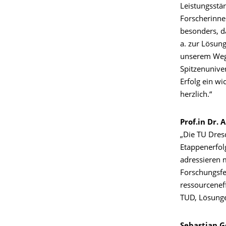
Leistungsstär
Forscherinne
besonders, d
a. zur Lösun
unserem Weg,
Spitzenuniver
Erfolg ein wi
herzlich.“
Prof.in Dr.
„Die TU Dres
Etappenerfolg
adressieren 
Forschungsfe
ressourcenef
TUD, Lösunge