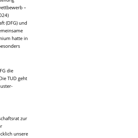
tellung
wettbewerb –
2024)
ft (DFG) und
Gemeinsame
mium hatte in
besonders
FG die
 Die TUD geht
uster-
chaftsrat zur
r
ücklich unsere