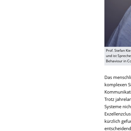
Prof. Stefan Ki
und ist Spreche
Behaviour in C
Das menschli
komplexen Si
Kommunikati
Trotz jahrel
Systeme nich
Exzellenzclus
kürzlich ge
entscheidende