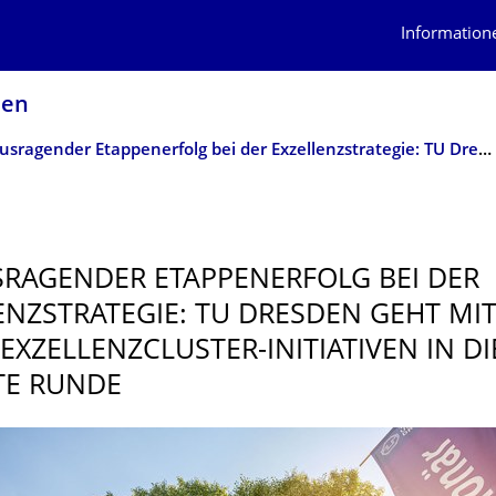
Information
sen
Herausragender Etappenerfolg bei der Exzellenzstrategie: TU Dresden geht mit drei neuen Exzellenzcluster-Initiativen in die nächste Runde
RAGENDER ETAPPENERFOLG BEI DER
ENZSTRA­TEGIE: TU DRESDEN GEHT MIT
EXZELLENZCLUS­TER-INITIATIVEN IN DI
TE RUNDE