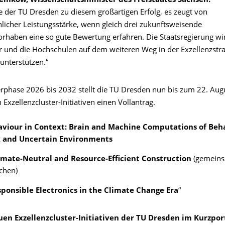
emkow, Wissenschaftsminister des Freistaates Sachsen:
re der TU Dresden zu diesem großartigen Erfolg, es zeugt von
icher Leistungsstärke, wenn gleich drei zukunftsweisende
rhaben eine so gute Bewertung erfahren. Die Staatsregierung wi
er und die Hochschulen auf dem weiteren Weg in der Exzellenzstra
 unterstützen.“
erphase 2026 bis 2032 stellt die TU Dresden nun bis zum 22. Aug
 Exzellenzcluster-Initiativen einen Vollantrag.
aviour in Context: Brain and Machine Computations of Beh
 and Uncertain Environments
imate-Neutral and Resource-Efficient Construction
(gemeins
chen)
sponsible Electronics in the Climate Change Era
“
uen Exzellenzcluster-Initiativen der TU Dresden im Kurzpor