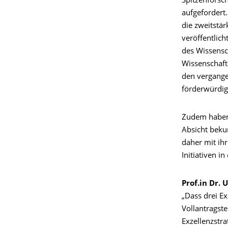
Spitzenforsch
aufgefordert
die zweitstär
veröffentlic
des Wissensc
Wissenschaft
den vergange
förderwürdig
Zudem haben 
Absicht beku
daher mit ihr
Initiativen i
Prof.in Dr. 
„Dass drei Ex
Vollantragst
Exzellenzstra