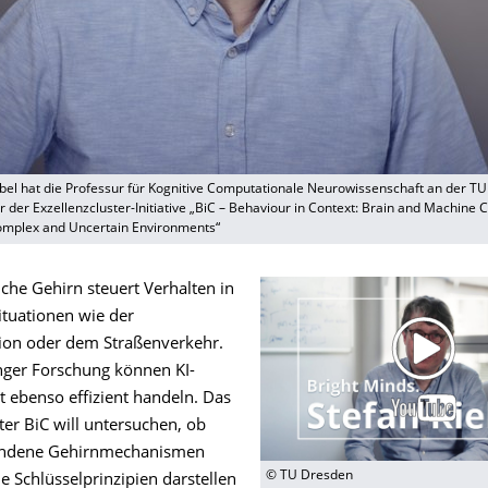
ebel hat die Professur für Kognitive Computationale Neurowissenschaft an der T
r der Exzellenzcluster-Initiative „BiC – Behaviour in Context: Brain and Machine
omplex and Uncertain Environments“
che Gehirn steuert Verhalten in
tuationen wie der
on oder dem Straßenverkehr.
anger Forschung können KI-
t ebenso effizient handeln. Das
ter BiC will untersuchen, ob
fundene Gehirnmechanismen
© TU Dresden
 Schlüsselprinzipien darstellen