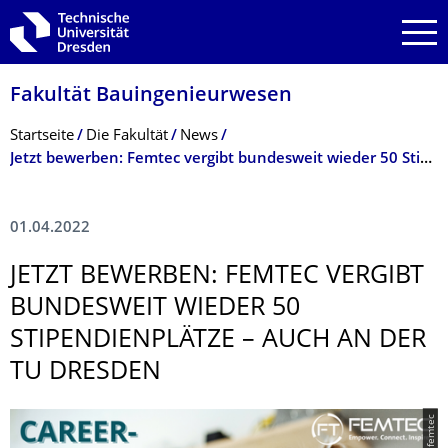
Zur Hauptnavigation springen
Zur Suche springen
Zum Inhalt springen
Fakultät Bauingenieurwesen
Breadcrumb-Menü
Startseite
Die Fakultät
News
Jetzt bewerben: Femtec vergibt bundesweit wieder 50 Stipendienplätze – auch an der TU Dresden
01.04.2022
JETZT BEWERBEN: FEMTEC VERGIBT
BUNDESWEIT WIEDER 50
STIPENDIENPLÄT­ZE – AUCH AN DER
TU DRESDEN
© femtec