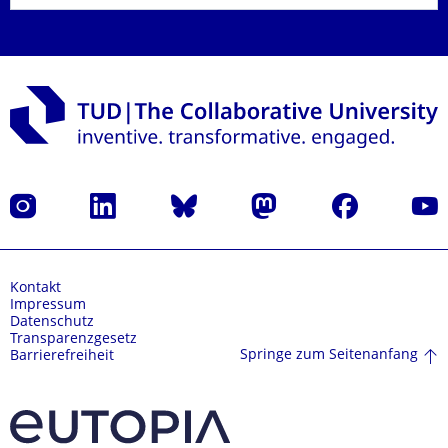
Instagram
LinkedIn
Bluesky
Mastodon
Facebook
Yout
Kontakt
Impressum
Datenschutz
Transparenzgesetz
Springe zum Seitenanfang
Barrierefreiheit