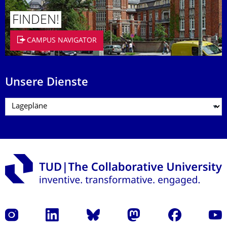
FINDEN!
CAMPUS NAVIGATOR
Unsere Dienste
Instagram
LinkedIn
Bluesky
Mastodon
Facebook
Yout