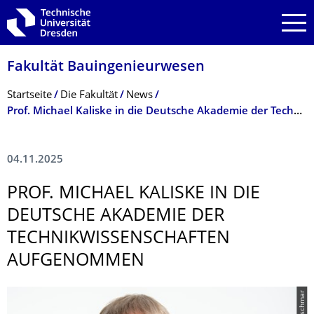
Zur Hauptnavigation springen
Zur Suche springen
Zum Inhalt springen
Fakultät Bauingenieurwesen
Breadcrumb-Menü
Startseite
Die Fakultät
News
Prof. Michael Kaliske in die Deutsche Akademie der Technikwissenschaften aufgenommen
04.11.2025
PROF. MICHAEL KALISKE IN DIE
DEUTSCHE AKADEMIE DER
TECHNIKWISSEN­SCHAFTEN
AUFGENOMMEN