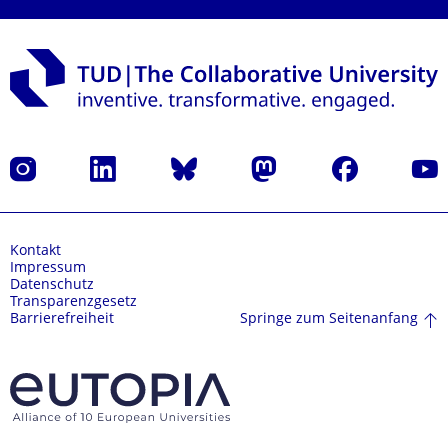
Instagram
LinkedIn
Bluesky
Mastodon
Facebook
Yout
Kontakt
Impressum
Datenschutz
Transparenzgesetz
Springe zum Seitenanfang
Barrierefreiheit