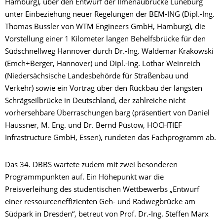
Hamburg), über den Entwurf der Ilmenaubrücke Lüneburg
unter Einbeziehung neuer Regelungen der BEM-ING (Dipl.-Ing.
Thomas Bussler von WTM Engineers GmbH, Hamburg), die
Vorstellung einer 1 Kilometer langen Behelfsbrücke für den
Südschnellweg Hannover durch Dr.-Ing. Waldemar Krakowski
(Emch+Berger, Hannover) und Dipl.-Ing. Lothar Weinreich
(Niedersächsische Landesbehörde für Straßenbau und
Verkehr) sowie ein Vortrag über den Rückbau der längsten
Schrägseilbrücke in Deutschland, der zahlreiche nicht
vorhersehbare Überraschungen barg (präsentiert von Daniel
Haussner, M. Eng. und Dr. Bernd Püstow, HOCHTIEF
Infrastructure GmbH, Essen), rundeten das Fachprogramm ab.
Das 34. DBBS wartete zudem mit zwei besonderen
Programmpunkten auf. Ein Höhepunkt war die
Preisverleihung des studentischen Wettbewerbs „Entwurf
einer ressourceneffizienten Geh- und Radwegbrücke am
Südpark in Dresden“, betreut von Prof. Dr.-Ing. Steffen Marx