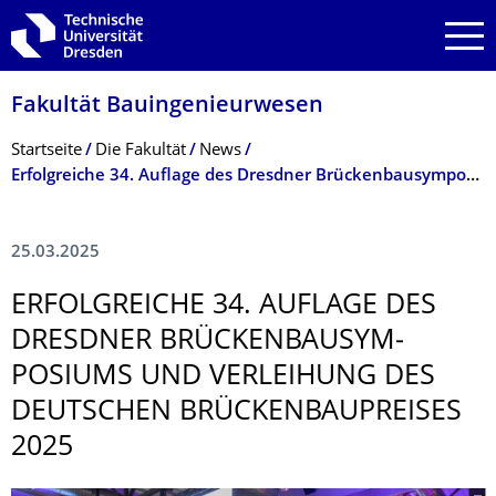
Zur Hauptnavigation springen
Zur Suche springen
Zum Inhalt springen
Fakultät Bauingenieurwesen
Breadcrumb-Menü
Startseite
Die Fakultät
News
Erfolgreiche 34. Auflage des Dresdner Brückenbausymposiums und Verleihung des Deutschen Brückenbaupreises 2025
25.03.2025
ERFOLGREICHE 34. AUFLAGE DES
DRESDNER BRÜCKENBAUSYM­
POSIUMS UND VERLEIHUNG DES
DEUTSCHEN BRÜCKENBAUPREI­SES
2025